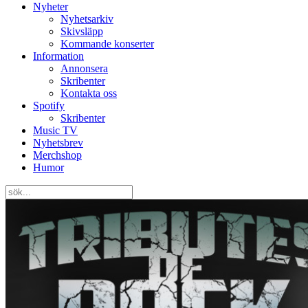
Nyheter
Nyhetsarkiv
Skivsläpp
Kommande konserter
Information
Annonsera
Skribenter
Kontakta oss
Spotify
Skribenter
Music TV
Nyhetsbrev
Merchshop
Humor