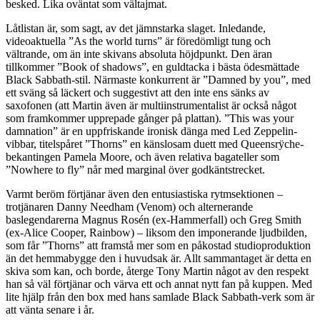
besked. Lika oväntat som vältajmat.
Låtlistan är, som sagt, av det jämnstarka slaget. Inledande,
videoaktuella ”As the world turns” är föredömligt tung och
vältrande, om än inte skivans absoluta höjdpunkt. Den äran
tillkommer ”Book of shadows”, en guldtacka i bästa ödesmättade
Black Sabbath-stil. Närmaste konkurrent är ”Damned by you”, med
ett sväng så läckert och suggestivt att den inte ens sänks av
saxofonen (att Martin även är multiinstrumentalist är också något
som framkommer upprepade gånger på plattan). ”This was your
damnation” är en uppfriskande ironisk dänga med Led Zeppelin-
vibbar, titelspåret ”Thorns” en känslosam duett med Queensrÿche-
bekantingen Pamela Moore, och även relativa bagateller som
”Nowhere to fly” når med marginal över godkäntstrecket.
Varmt beröm förtjänar även den entusiastiska rytmsektionen –
trotjänaren Danny Needham (Venom) och alternerande
baslegendarerna Magnus Rosén (ex-Hammerfall) och Greg Smith
(ex-Alice Cooper, Rainbow) – liksom den imponerande ljudbilden,
som får ”Thorns” att framstå mer som en påkostad studioproduktion
än det hemmabygge den i huvudsak är. Allt sammantaget är detta en
skiva som kan, och borde, återge Tony Martin något av den respekt
han så väl förtjänar och värva ett och annat nytt fan på kuppen. Med
lite hjälp från den box med hans samlade Black Sabbath-verk som är
att vänta senare i år.