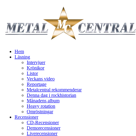
Hem
Läsning
Intervjuer
Krönikor
Listor
Veckans video
Reportage
Metalcentral rekommenderar
Denna dag i rockhistorian
Månadens album
Heavy rotation
Omröstningar
Recensioner
CD-Recensioner
Demorecensioner
Liverecensioner