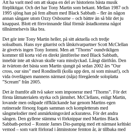
Att ha varit med om att skapa en del av historiens bästa musik
förpliktigar. Och det har Tony Martin som bekant. Mellan 1987 och
1995 sjöng han på fem album med Black Sabbath – fler än någon
annan sångare utom Ozzy Osbourne – och bättre än så blir det ju
knappast. Blott ett försvinnande fåtal förmår åstadkomma något
tillnärmelsevis lika bra.
Det gör inte Tony Martin heller, på sitt aktuella och tredje
soloalbum. Hans nye gitarrist och låtskrivarpartner Scott McClellan
är givetvis ingen Tony Iommi. Men att ”Thorns” oundvikligen
kommer till korta vid en direkt jämförelse med Black Sabbath,
innebär inte att skivan skulle vara misslyckad. Långt därifrån. Den
är tvärtom det bästa som Martin sjungit på sedan 2002 års ”Our
cross, our sins” med Rondinelli (kolla upp den, ni som missat!), och
vida överlägsen mannens närmast (nåja) föregående soloplatta
”Scream” från 2005.
Det är framför allt två saker som imponerar med ”Thorns”. För det
första låtmaterialets styrka och jämnhet. McClellans, enligt Martin,
lovande men oslipade riffkläckande har genom Martins egen
rutinerade försorg fogats samman och kompletterats med
sångmelodier med anmärkningsvärd ackuratess. För det andra
sången. Den gyllene stämma vi förknippar med Martins Black
Sabbath-period – Ronnie James Dio-pampig med ett närmast keltiskt
vemod – som varit förlorad i åtminstone femton år, är tillbaka med