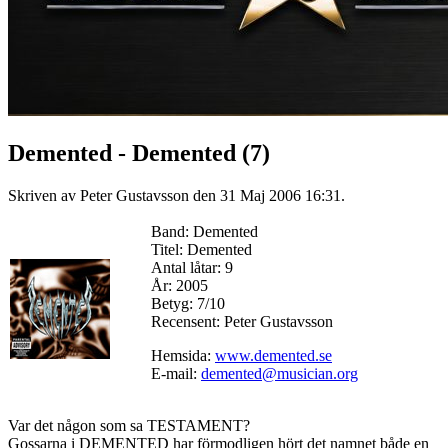
Demented - Demented (7)
Skriven av Peter Gustavsson den
31 Maj 2006 16:31
.
Band: Demented
Titel: Demented
Antal låtar: 9
År: 2005
Betyg: 7/10
Recensent: Peter Gustavsson
Hemsida:
www.demented.se
E-mail:
demented@musician.org
Var det någon som sa TESTAMENT?
Gossarna i DEMENTED har förmodligen hört det namnet både en