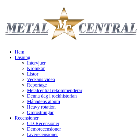
Hem
Läsning
Intervjuer
Krönikor
Listor
Veckans video
Reportage
Metalcentral rekommenderar
Denna dag i rockhistorian
Månadens album
Heavy rotation
Omröstningar
Recensioner
CD-Recensioner
Demorecensioner
Liverecensioner