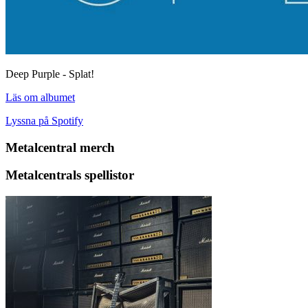
Deep Purple - Splat!
Läs om albumet
Lyssna på Spotify
Metalcentral merch
Metalcentrals spellistor