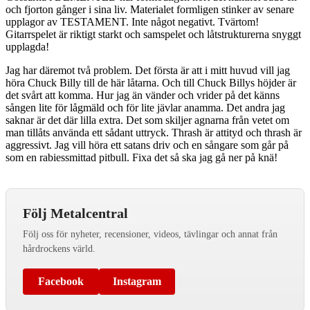
och fjorton gånger i sina liv. Materialet formligen stinker av senare
upplagor av TESTAMENT. Inte något negativt. Tvärtom!
Gitarrspelet är riktigt starkt och samspelet och låtstrukturerna snyggt
upplagda!
Jag har däremot två problem. Det första är att i mitt huvud vill jag
höra Chuck Billy till de här låtarna. Och till Chuck Billys höjder är
det svårt att komma. Hur jag än vänder och vrider på det känns
sången lite för lågmäld och för lite jävlar anamma. Det andra jag
saknar är det där lilla extra. Det som skiljer agnarna från vetet om
man tillåts använda ett sådant uttryck. Thrash är attityd och thrash är
aggressivt. Jag vill höra ett satans driv och en sångare som går på
som en rabiessmittad pitbull. Fixa det så ska jag gå ner på knä!
Följ Metalcentral
Följ oss för nyheter, recensioner, videos, tävlingar och annat från
hårdrockens värld.
Facebook
Instagram