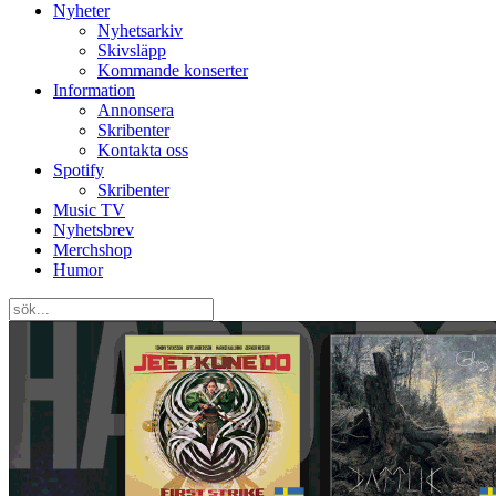
Nyheter
Nyhetsarkiv
Skivsläpp
Kommande konserter
Information
Annonsera
Skribenter
Kontakta oss
Spotify
Skribenter
Music TV
Nyhetsbrev
Merchshop
Humor