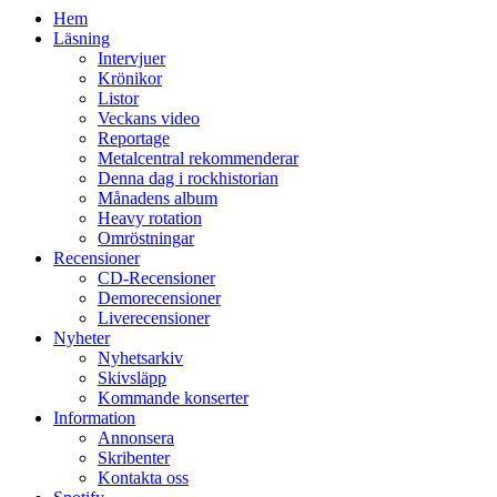
Hem
Läsning
Intervjuer
Krönikor
Listor
Veckans video
Reportage
Metalcentral rekommenderar
Denna dag i rockhistorian
Månadens album
Heavy rotation
Omröstningar
Recensioner
CD-Recensioner
Demorecensioner
Liverecensioner
Nyheter
Nyhetsarkiv
Skivsläpp
Kommande konserter
Information
Annonsera
Skribenter
Kontakta oss