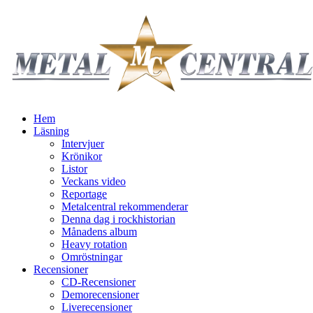
Hem
Läsning
Intervjuer
Krönikor
Listor
Veckans video
Reportage
Metalcentral rekommenderar
Denna dag i rockhistorian
Månadens album
Heavy rotation
Omröstningar
Recensioner
CD-Recensioner
Demorecensioner
Liverecensioner