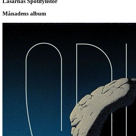
Läsarnas Spotifylistor
Månadens album