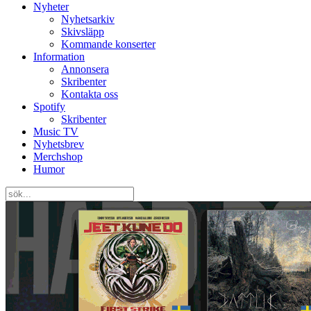
Nyheter
Nyhetsarkiv
Skivsläpp
Kommande konserter
Information
Annonsera
Skribenter
Kontakta oss
Spotify
Skribenter
Music TV
Nyhetsbrev
Merchshop
Humor