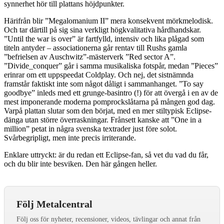
synnerhet hör till plattans höjdpunkter.
Härifrån blir ”Megalomanium II” mera konsekvent mörkmelodisk.
Och tar därtill på sig sina verkligt högkvalitativa hårdhandskar.
”Until the war is over” är fartfylld, intensiv och lika plågad som
titeln antyder – associationerna går rentav till Rushs gamla
”befrielsen av Auschwitz”-mästerverk ”Red sector A”.
”Divide_conquer” går i samma musikaliska fotspår, medan ”Pieces”
erinrar om ett uppspeedat Coldplay. Och nej, det sistnämnda
framstår faktiskt inte som något dåligt i sammanhanget. ”To say
goodbye” inleds med ett grunge-basintro (!) för att övergå i en av de
mest imponerande moderna pomprockslåtarna på mången god dag.
Varpå plattan slutar som den börjat, med en mer stiltypisk Eclipse-
dänga utan större överraskningar. Frånsett kanske att ”One in a
million” petat in några svenska textrader just före solot.
Svårbegripligt, men inte precis irriterande.
Enklare uttryckt: är du redan ett Eclipse-fan, så vet du vad du får,
och du blir inte besviken. Den här gången heller.
Följ Metalcentral
Följ oss för nyheter, recensioner, videos, tävlingar och annat från