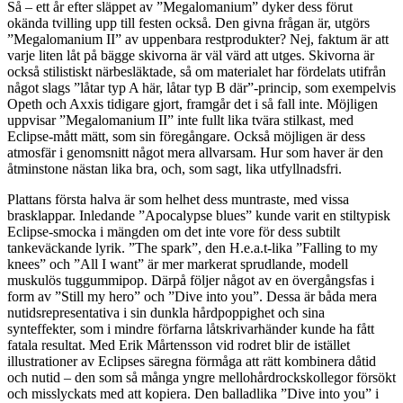
Så – ett år efter släppet av ”Megalomanium” dyker dess förut
okända tvilling upp till festen också. Den givna frågan är, utgörs
”Megalomanium II” av uppenbara restprodukter? Nej, faktum är att
varje liten låt på bägge skivorna är väl värd att utges. Skivorna är
också stilistiskt närbesläktade, så om materialet har fördelats utifrån
något slags ”låtar typ A här, låtar typ B där”-princip, som exempelvis
Opeth och Axxis tidigare gjort, framgår det i så fall inte. Möjligen
uppvisar ”Megalomanium II” inte fullt lika tvära stilkast, med
Eclipse-mått mätt, som sin föregångare. Också möjligen är dess
atmosfär i genomsnitt något mera allvarsam. Hur som haver är den
åtminstone nästan lika bra, och, som sagt, lika utfyllnadsfri.
Plattans första halva är som helhet dess muntraste, med vissa
brasklappar. Inledande ”Apocalypse blues” kunde varit en stiltypisk
Eclipse-smocka i mängden om det inte vore för dess subtilt
tankeväckande lyrik. ”The spark”, den H.e.a.t-lika ”Falling to my
knees” och ”All I want” är mer markerat sprudlande, modell
muskulös tuggummipop. Därpå följer något av en övergångsfas i
form av ”Still my hero” och ”Dive into you”. Dessa är båda mera
nutidsrepresentativa i sin dunkla hårdpoppighet och sina
synteffekter, som i mindre förfarna låtskrivarhänder kunde ha fått
fatala resultat. Med Erik Mårtensson vid rodret blir de istället
illustrationer av Eclipses säregna förmåga att rätt kombinera dåtid
och nutid – den som så många yngre mellohårdrockskollegor försökt
och misslyckats med att kopiera. Den balladlika ”Dive into you” i