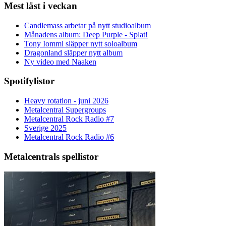
Mest läst i veckan
Candlemass arbetar på nytt studioalbum
Månadens album: Deep Purple - Splat!
Tony Iommi släpper nytt soloalbum
Dragonland släpper nytt album
Ny video med Naaken
Spotifylistor
Heavy rotation - juni 2026
Metalcentral Supergroups
Metalcentral Rock Radio #7
Sverige 2025
Metalcentral Rock Radio #6
Metalcentrals spellistor