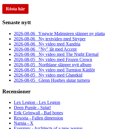
Rösta här
Senaste nytt
2026-08-06
Yngwie Malmsteen släpper ny platta
2026-08-06
Ny textvideo med Stryper
2026-08-06
Ny video med Xandria
2026-08-06
"Ny" låt med Accept
2026-08-06
Ny video med The Night Eternal
2026-08-05
Ny video med Frozen Crown
2026-08-05
Northlane släpper nytt album
2026-08-05
Ny video med Turmion Kätilöt
2026-08-05
Ny video med Ghøstkid
2026-08-05
Glenn Hughes slutar turnera
Recensioner
Lex Legion - Lex Legion
Deep Purple - Splat!
Erik Grönwall - Bad bones
Rexoria - Fallen dimension
Narnia - X
Evergrey - Architects of a new weave