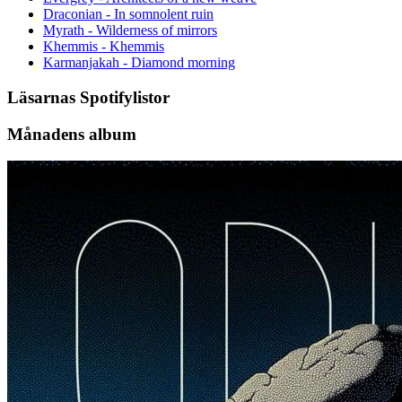
Draconian - In somnolent ruin
Myrath - Wilderness of mirrors
Khemmis - Khemmis
Karmanjakah - Diamond morning
Läsarnas Spotifylistor
Månadens album