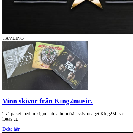
TÄVLING
Vinn skivor från King2music.
Två paket med tre signerade album från skivbolaget King2Music
lottas ut.
Delta här