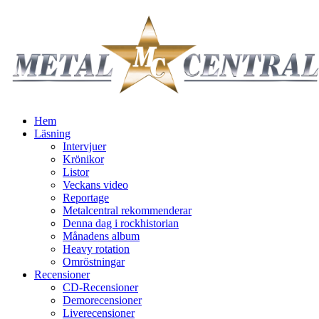
Hem
Läsning
Intervjuer
Krönikor
Listor
Veckans video
Reportage
Metalcentral rekommenderar
Denna dag i rockhistorian
Månadens album
Heavy rotation
Omröstningar
Recensioner
CD-Recensioner
Demorecensioner
Liverecensioner