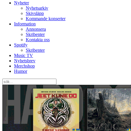
Nyheter
Nyhetsarkiv
Skivsläpp
Kommande konserter
Information
Annonsera
Skribenter
Kontakta oss
Spotify
Skribenter
Music TV
Nyhetsbrev
Merchshop
Humor