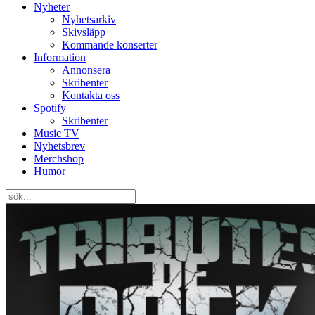
Nyheter
Nyhetsarkiv
Skivsläpp
Kommande konserter
Information
Annonsera
Skribenter
Kontakta oss
Spotify
Skribenter
Music TV
Nyhetsbrev
Merchshop
Humor