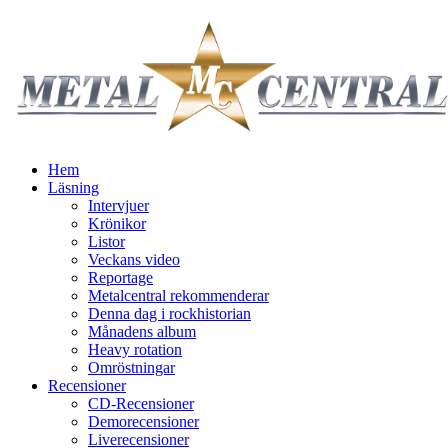
Hem
Läsning
Intervjuer
Krönikor
Listor
Veckans video
Reportage
Metalcentral rekommenderar
Denna dag i rockhistorian
Månadens album
Heavy rotation
Omröstningar
Recensioner
CD-Recensioner
Demorecensioner
Liverecensioner