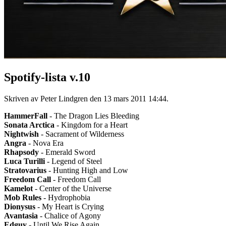
Spotify-lista v.10
Skriven av Peter Lindgren den
13 mars 2011 14:44
.
HammerFall
- The Dragon Lies Bleeding
Sonata Arctica
- Kingdom for a Heart
Nightwish
- Sacrament of Wilderness
Angra
- Nova Era
Rhapsody
- Emerald Sword
Luca Turilli
- Legend of Steel
Stratovarius
- Hunting High and Low
Freedom Call
- Freedom Call
Kamelot
- Center of the Universe
Mob Rules
- Hydrophobia
Dionysus
- My Heart is Crying
Avantasia
- Chalice of Agony
Edguy
- Until We Rise Again