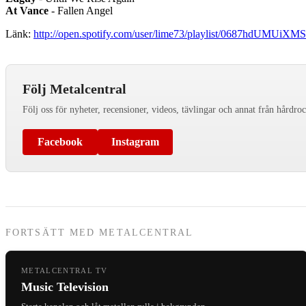
At Vance
- Fallen Angel
Länk:
http://open.spotify.com/user/lime73/playlist/0687hdUMUiX
Följ Metalcentral
Följ oss för nyheter, recensioner, videos, tävlingar och annat från hårdro
Facebook
Instagram
FORTSÄTT MED METALCENTRAL
METALCENTRAL TV
Music Television