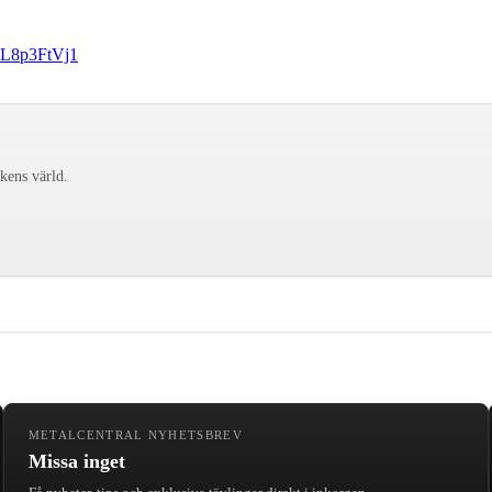
MSL8p3FtVj1
ckens värld.
METALCENTRAL NYHETSBREV
Missa inget