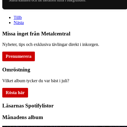
Starta kanalen och låt metallen rulla i bakgrunden.
Tillb
Nästa
Missa inget från Metalcentral
Nyheter, tips och exklusiva tävlingar direkt i inkorgen.
Prenumerera
Omröstning
Vilket album tycker du var bäst i juli?
Rösta här
Läsarnas Spotifylistor
Månadens album