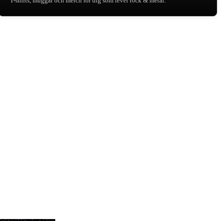
T-shirts, muggar och merch för dig som lever rock & metal.