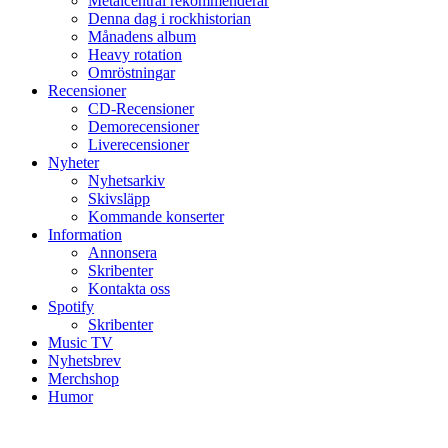
Metalcentral rekommenderar
Denna dag i rockhistorian
Månadens album
Heavy rotation
Omröstningar
Recensioner
CD-Recensioner
Demorecensioner
Liverecensioner
Nyheter
Nyhetsarkiv
Skivsläpp
Kommande konserter
Information
Annonsera
Skribenter
Kontakta oss
Spotify
Skribenter
Music TV
Nyhetsbrev
Merchshop
Humor