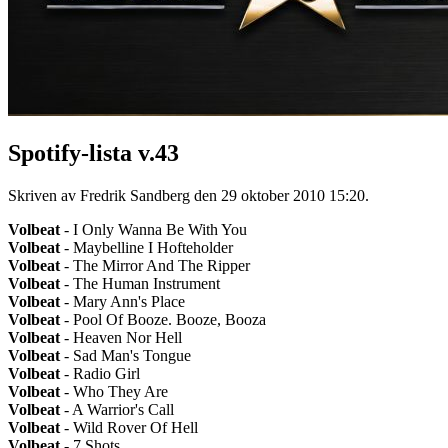
Spotify-lista v.43
Skriven av Fredrik Sandberg den
29 oktober 2010 15:20
.
Volbeat
- I Only Wanna Be With You
Volbeat
- Maybelline I Hofteholder
Volbeat
- The Mirror And The Ripper
Volbeat
- The Human Instrument
Volbeat
- Mary Ann's Place
Volbeat
- Pool Of Booze. Booze, Booza
Volbeat
- Heaven Nor Hell
Volbeat
- Sad Man's Tongue
Volbeat
- Radio Girl
Volbeat
- Who They Are
Volbeat
- A Warrior's Call
Volbeat
- Wild Rover Of Hell
Volbeat
- 7 Shots