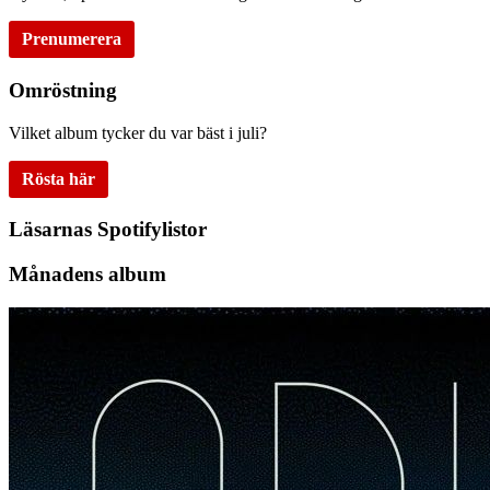
Prenumerera
Omröstning
Vilket album tycker du var bäst i juli?
Rösta här
Läsarnas Spotifylistor
Månadens album