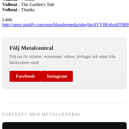
Volbeat
- The Garden's Tale
Volbeat
- Thanks
Länk:
http://open.spotify.com/user/blasphemedia/playlist/4YY8KnbzldT
Följ Metalcentral
Följ oss för nyheter, recensioner, videos, tävlingar och annat från
hårdrockens värld.
Facebook
Instagram
FORTSÄTT MED METALCENTRAL