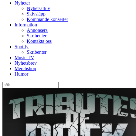
Nyheter
Nyhetsarkiv
Skivsläpp
Kommande konserter
Information
Annonsera
Skribenter
Kontakta oss
Spotify
Skribenter
Music TV
Nyhetsbrev
Merchshop
Humor