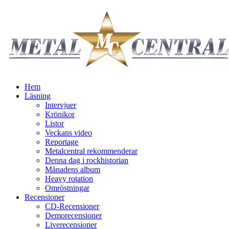
Hem
Läsning
Intervjuer
Krönikor
Listor
Veckans video
Reportage
Metalcentral rekommenderar
Denna dag i rockhistorian
Månadens album
Heavy rotation
Omröstningar
Recensioner
CD-Recensioner
Demorecensioner
Liverecensioner