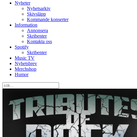
Nyheter
Nyhetsarkiv
Skivsläpp
Kommande konserter
Information
Annonsera
Skribenter
Kontakta oss
Spotify
Skribenter
Music TV
Nyhetsbrev
Merchshop
Humor