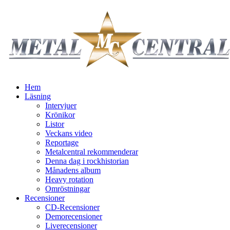
Hem
Läsning
Intervjuer
Krönikor
Listor
Veckans video
Reportage
Metalcentral rekommenderar
Denna dag i rockhistorian
Månadens album
Heavy rotation
Omröstningar
Recensioner
CD-Recensioner
Demorecensioner
Liverecensioner