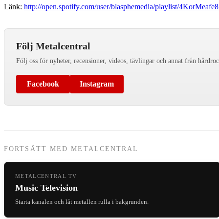
Länk:
http://open.spotify.com/user/blasphemedia/playlist/4KorMe
Följ Metalcentral
Följ oss för nyheter, recensioner, videos, tävlingar och annat från hårdro
Facebook
Instagram
FORTSÄTT MED METALCENTRAL
METALCENTRAL TV
Music Television
Starta kanalen och låt metallen rulla i bakgrunden.