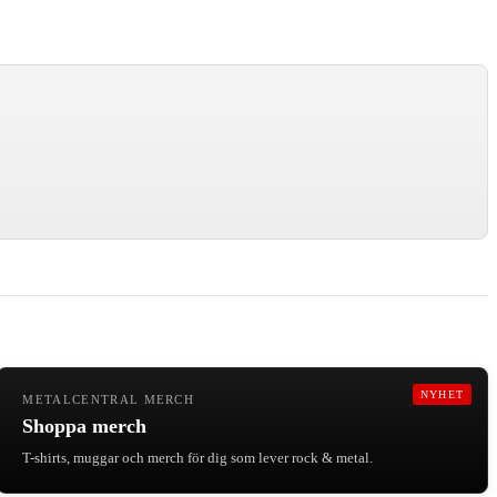
NYHET
METALCENTRAL MERCH
Shoppa merch
T-shirts, muggar och merch för dig som lever rock & metal.