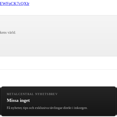
afe8EWFpCK7cQXlr
ckens värld.
METALCENTRAL NYHETSBREV
Missa inget
Få nyheter, tips och exklusiva tävlingar direkt i inkorgen.