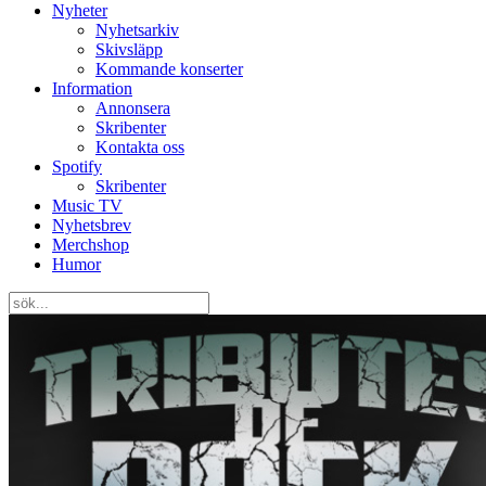
Nyheter
Nyhetsarkiv
Skivsläpp
Kommande konserter
Information
Annonsera
Skribenter
Kontakta oss
Spotify
Skribenter
Music TV
Nyhetsbrev
Merchshop
Humor