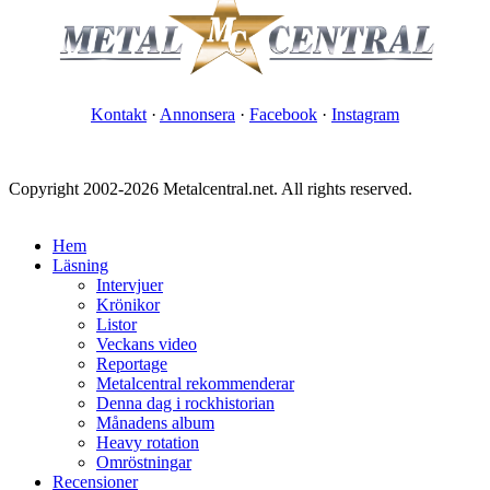
Kontakt
·
Annonsera
·
Facebook
·
Instagram
Copyright 2002-2026 Metalcentral.net. All rights reserved.
Hem
Läsning
Intervjuer
Krönikor
Listor
Veckans video
Reportage
Metalcentral rekommenderar
Denna dag i rockhistorian
Månadens album
Heavy rotation
Omröstningar
Recensioner