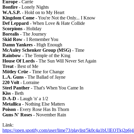
Europe
- Carrie
Bonfire
- Lonely Nights
W.A.S.P.
- Hold on to My Heart
Kingdom Come
- You're Not the Only... I Know
Def Leppard
- When Love & Hate Collide
Scorpions
- Holiday
Borealis
- The Journey
Skid Row
- I Remember You
Damn Yankees
- High Enough
McAuley Schenker Group (MSG)
- Time
Rainbow
- The Temple of the King
House Of Lords
- The Sun Will Never Set Again
Treat
- Best of Me
Mötley Crüe
- Time for Change
L.A. Guns
- The Ballad of Jayne
220 Volt
- Lorraine
Steel Panther
- That's When You Came In
Kiss
- Beth
D-A-D
- Laugh 'n' a 1/2
Metallica
- Nothing Else Matters
Poison
- Every Rose Has Its Thorn
Guns N' Roses
- November Rain
Länk:
https://open.spotify.com/user/lime73/playlist/5k0c4a1bUIEOTkj2p6j4