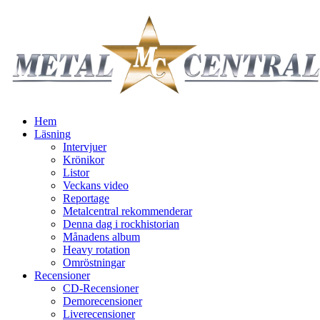
Hem
Läsning
Intervjuer
Krönikor
Listor
Veckans video
Reportage
Metalcentral rekommenderar
Denna dag i rockhistorian
Månadens album
Heavy rotation
Omröstningar
Recensioner
CD-Recensioner
Demorecensioner
Liverecensioner