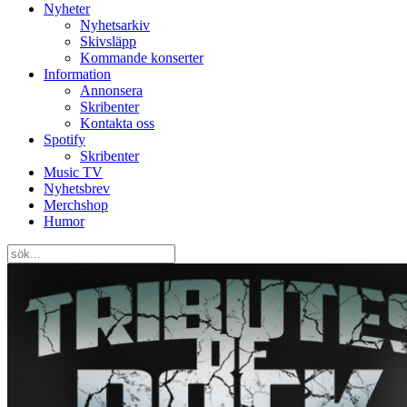
Nyheter
Nyhetsarkiv
Skivsläpp
Kommande konserter
Information
Annonsera
Skribenter
Kontakta oss
Spotify
Skribenter
Music TV
Nyhetsbrev
Merchshop
Humor