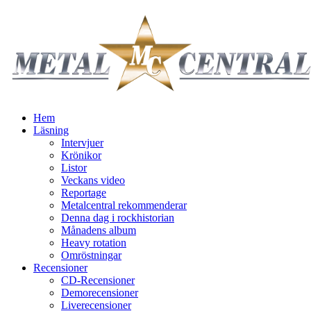
Hem
Läsning
Intervjuer
Krönikor
Listor
Veckans video
Reportage
Metalcentral rekommenderar
Denna dag i rockhistorian
Månadens album
Heavy rotation
Omröstningar
Recensioner
CD-Recensioner
Demorecensioner
Liverecensioner