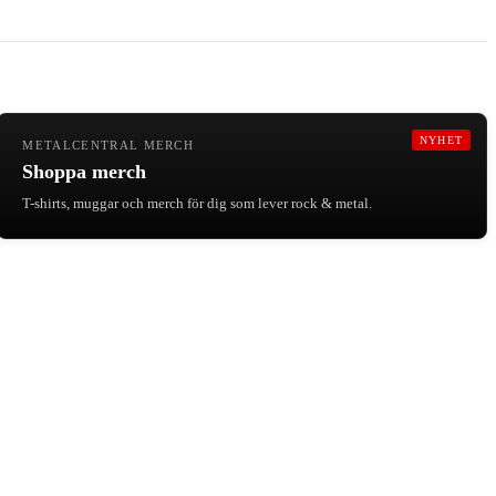
NYHET
METALCENTRAL MERCH
Shoppa merch
T-shirts, muggar och merch för dig som lever rock & metal.