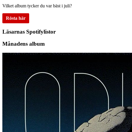
Vilket album tycker du var bäst i juli?
Rösta här
Läsarnas Spotifylistor
Månadens album