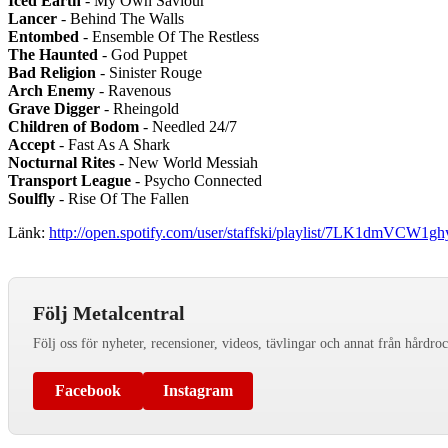
Iced Earth
- My Own Saviour
Lancer
- Behind The Walls
Entombed
- Ensemble Of The Restless
The Haunted
- God Puppet
Bad Religion
- Sinister Rouge
Arch Enemy
- Ravenous
Grave Digger
- Rheingold
Children of Bodom
- Needled 24/7
Accept
- Fast As A Shark
Nocturnal Rites
- New World Messiah
Transport League
- Psycho Connected
Soulfly
- Rise Of The Fallen
Länk:
http://open.spotify.com/user/staffski/playlist/7LK1dmVC
Följ Metalcentral
Följ oss för nyheter, recensioner, videos, tävlingar och annat från hårdro
Facebook
Instagram