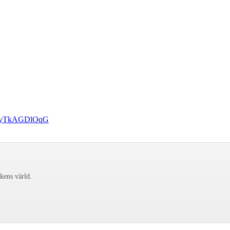
W1ghyTkAGDlOqG
ckens värld.