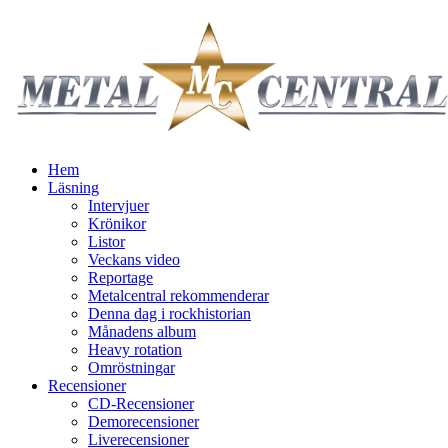
Hem
Läsning
Intervjuer
Krönikor
Listor
Veckans video
Reportage
Metalcentral rekommenderar
Denna dag i rockhistorian
Månadens album
Heavy rotation
Omröstningar
Recensioner
CD-Recensioner
Demorecensioner
Liverecensioner