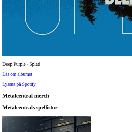
Deep Purple - Splat!
Läs om albumet
Lyssna på Spotify
Metalcentral merch
Metalcentrals spellistor