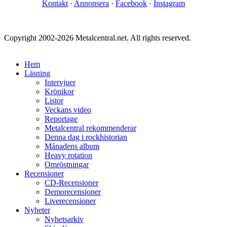
Kontakt
·
Annonsera
·
Facebook
·
Instagram
Copyright 2002-2026 Metalcentral.net. All rights reserved.
Hem
Läsning
Intervjuer
Krönikor
Listor
Veckans video
Reportage
Metalcentral rekommenderar
Denna dag i rockhistorian
Månadens album
Heavy rotation
Omröstningar
Recensioner
CD-Recensioner
Demorecensioner
Liverecensioner
Nyheter
Nyhetsarkiv