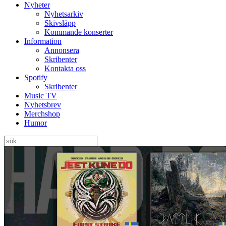
Nyheter
Nyhetsarkiv
Skivsläpp
Kommande konserter
Information
Annonsera
Skribenter
Kontakta oss
Spotify
Skribenter
Music TV
Nyhetsbrev
Merchshop
Humor