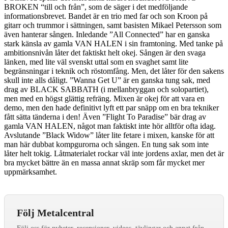
BROKEN “till och från”, som de säger i det medföljande
informationsbrevet. Bandet är en trio med far och son Kroon på
gitarr och trummor i sättningen, samt basisten Mikael Petersson som
även hanterar sången. Inledande ”All Connected” har en ganska
stark känsla av gamla VAN HALEN i sin framtoning. Med tanke på
ambitionsnivån låter det faktiskt helt okej. Sången är den svaga
länken, med lite väl svenskt uttal som en svaghet samt lite
begränsningar i teknik och röstomfång. Men, det låter för den sakens
skull inte alls dåligt. ”Wanna Get U” är en ganska tung sak, med
drag av BLACK SABBATH (i mellanbryggan och solopartiet),
men med en högst glättig refräng. Mixen är okej för att vara en
demo, men den hade definitivt lyft ett par snäpp om en bra tekniker
fått sätta tänderna i den! Även ”Flight To Paradise” bär drag av
gamla VAN HALEN, något man faktiskt inte hör alltför ofta idag.
Avslutande ”Black Widow” låter lite fetare i mixen, kanske för att
man här dubbat kompgurorna och sången. En tung sak som inte
låter helt tokig. Låtmaterialet rockar väl inte jordens axlar, men det är
bra mycket bättre än en massa annat skräp som får mycket mer
uppmärksamhet.
Följ Metalcentral