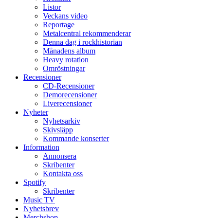
Listor
Veckans video
Reportage
Metalcentral rekommenderar
Denna dag i rockhistorian
Månadens album
Heavy rotation
Omröstningar
Recensioner
CD-Recensioner
Demorecensioner
Liverecensioner
Nyheter
Nyhetsarkiv
Skivsläpp
Kommande konserter
Information
Annonsera
Skribenter
Kontakta oss
Spotify
Skribenter
Music TV
Nyhetsbrev
Merchshop