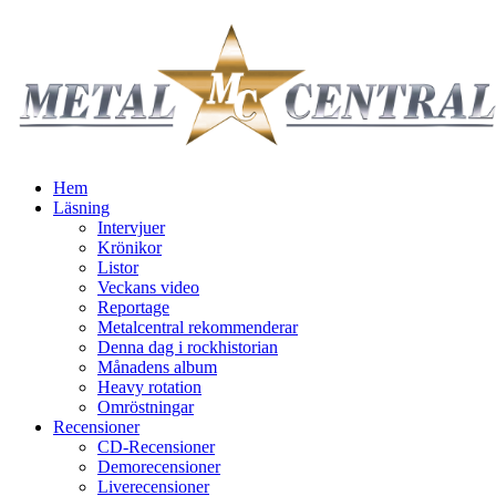
Hem
Läsning
Intervjuer
Krönikor
Listor
Veckans video
Reportage
Metalcentral rekommenderar
Denna dag i rockhistorian
Månadens album
Heavy rotation
Omröstningar
Recensioner
CD-Recensioner
Demorecensioner
Liverecensioner