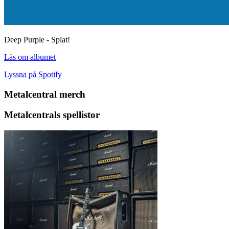
Deep Purple - Splat!
Läs om albumet
Lyssna på Spotify
Metalcentral merch
Metalcentrals spellistor