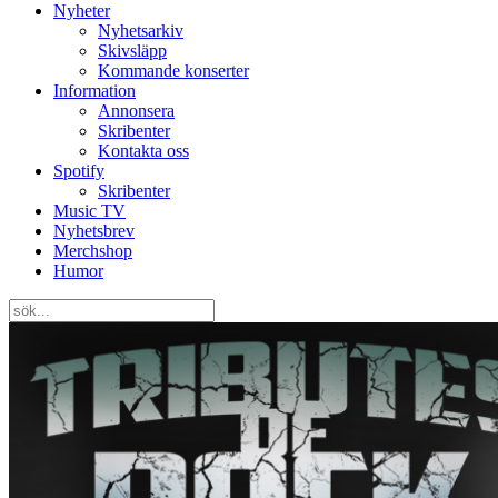
Nyheter
Nyhetsarkiv
Skivsläpp
Kommande konserter
Information
Annonsera
Skribenter
Kontakta oss
Spotify
Skribenter
Music TV
Nyhetsbrev
Merchshop
Humor