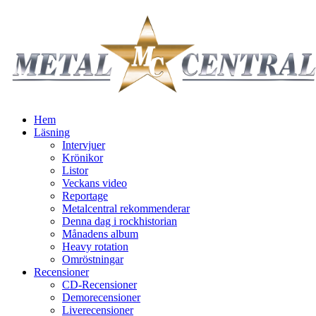
Hem
Läsning
Intervjuer
Krönikor
Listor
Veckans video
Reportage
Metalcentral rekommenderar
Denna dag i rockhistorian
Månadens album
Heavy rotation
Omröstningar
Recensioner
CD-Recensioner
Demorecensioner
Liverecensioner