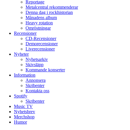
Reportage
Metalcentral rekommenderar
Denna dag i rockhistorian
Månadens album
Heavy rotation
Omröstningar
Recensioner
CD-Recensioner
Demorecensioner
Liverecensioner
Nyheter
Nyhetsarkiv
Skivsläpp
Kommande konserter
Information
Annonsera
Skribenter
Kontakta oss
Spotify
Skribenter
Music TV
Nyhetsbrev
Merchshop
Humor