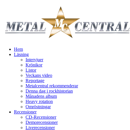
Hem
Läsning
Intervjuer
Krönikor
Listor
Veckans video
Reportage
Metalcentral rekommenderar
Denna dag i rockhistorian
Månadens album
Heavy rotation
Omröstningar
Recensioner
CD-Recensioner
Demorecensioner
Liverecensioner