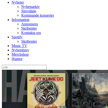
Nyheter
Nyhetsarkiv
Skivsläpp
Kommande konserter
Information
Annonsera
Skribenter
Kontakta oss
Spotify
Skribenter
Music TV
Nyhetsbrev
Merchshop
Humor