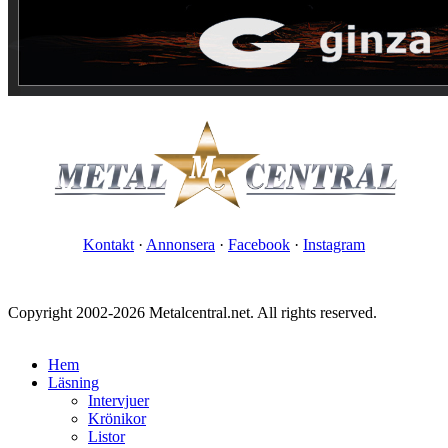
Kontakt
·
Annonsera
·
Facebook
·
Instagram
Copyright 2002-2026 Metalcentral.net. All rights reserved.
Hem
Läsning
Intervjuer
Krönikor
Listor