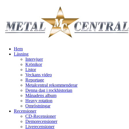
Hem
Läsning
Intervjuer
Krönikor
Listor
Veckans video
Reportage
Metalcentral rekommenderar
Denna dag i rockhistorian
Månadens album
Heavy rotation
Omröstningar
Recensioner
CD-Recensioner
Demorecensioner
Liverecensioner