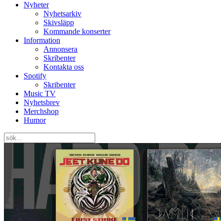
Nyheter
Nyhetsarkiv
Skivsläpp
Kommande konserter
Information
Annonsera
Skribenter
Kontakta oss
Spotify
Skribenter
Music TV
Nyhetsbrev
Merchshop
Humor