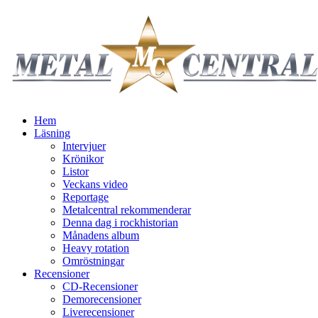
Hem
Läsning
Intervjuer
Krönikor
Listor
Veckans video
Reportage
Metalcentral rekommenderar
Denna dag i rockhistorian
Månadens album
Heavy rotation
Omröstningar
Recensioner
CD-Recensioner
Demorecensioner
Liverecensioner