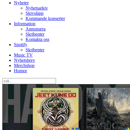
Nyheter
Nyhetsarkiv
Skivsläpp
Kommande konserter
Information
Annonsera
Skribenter
Kontakta oss
Spotify
Skribenter
Music TV
Nyhetsbrev
Merchshop
Humor