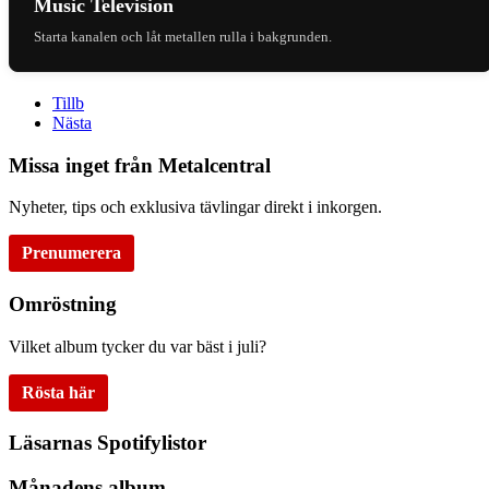
Music Television
Starta kanalen och låt metallen rulla i bakgrunden.
Tillb
Nästa
Missa inget från Metalcentral
Nyheter, tips och exklusiva tävlingar direkt i inkorgen.
Prenumerera
Omröstning
Vilket album tycker du var bäst i juli?
Rösta här
Läsarnas Spotifylistor
Månadens album