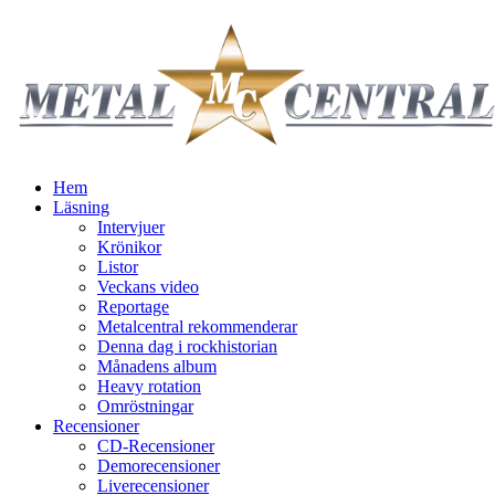
Hem
Läsning
Intervjuer
Krönikor
Listor
Veckans video
Reportage
Metalcentral rekommenderar
Denna dag i rockhistorian
Månadens album
Heavy rotation
Omröstningar
Recensioner
CD-Recensioner
Demorecensioner
Liverecensioner