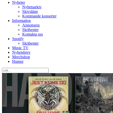
Nyheter
Nyhetsarkiv
Skivsläpp
Kommande konserter
Information
Annonsera
Skribenter
Kontakta oss
Spotify
Skribenter
Music TV
Nyhetsbrev
Merchshop
Humor