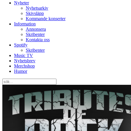
Nyheter
Nyhetsarkiv
Skivsläpp
Kommande konserter
Information
Annonsera
Skribenter
Kontakta oss
Spotify
Skribenter
Music TV
Nyhetsbrev
Merchshop
Humor