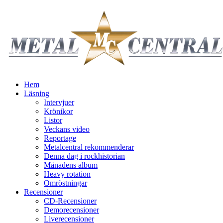
Hem
Läsning
Intervjuer
Krönikor
Listor
Veckans video
Reportage
Metalcentral rekommenderar
Denna dag i rockhistorian
Månadens album
Heavy rotation
Omröstningar
Recensioner
CD-Recensioner
Demorecensioner
Liverecensioner