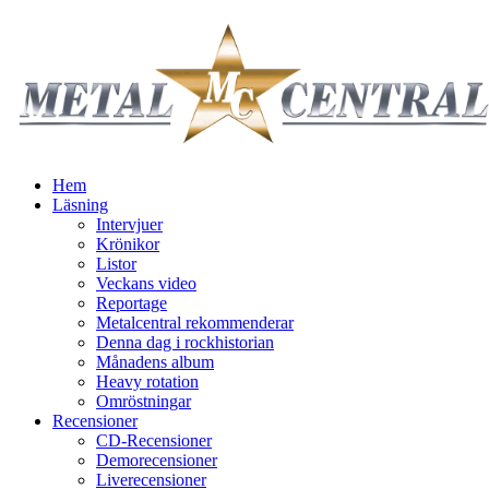
Hem
Läsning
Intervjuer
Krönikor
Listor
Veckans video
Reportage
Metalcentral rekommenderar
Denna dag i rockhistorian
Månadens album
Heavy rotation
Omröstningar
Recensioner
CD-Recensioner
Demorecensioner
Liverecensioner