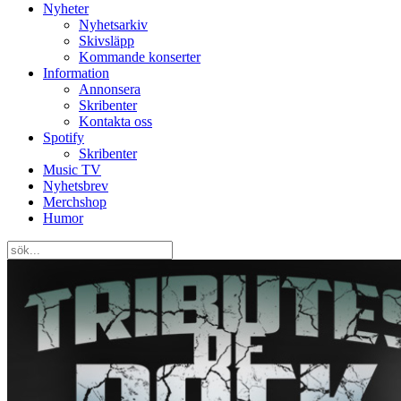
Nyheter
Nyhetsarkiv
Skivsläpp
Kommande konserter
Information
Annonsera
Skribenter
Kontakta oss
Spotify
Skribenter
Music TV
Nyhetsbrev
Merchshop
Humor