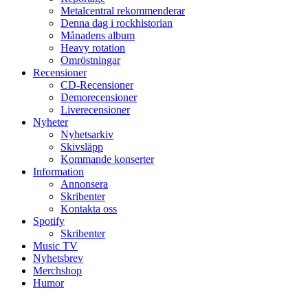
Metalcentral rekommenderar
Denna dag i rockhistorian
Månadens album
Heavy rotation
Omröstningar
Recensioner
CD-Recensioner
Demorecensioner
Liverecensioner
Nyheter
Nyhetsarkiv
Skivsläpp
Kommande konserter
Information
Annonsera
Skribenter
Kontakta oss
Spotify
Skribenter
Music TV
Nyhetsbrev
Merchshop
Humor