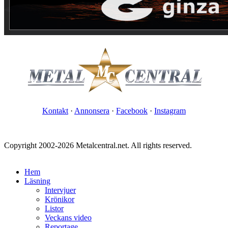
Kontakt
·
Annonsera
·
Facebook
·
Instagram
Copyright 2002-2026 Metalcentral.net. All rights reserved.
Hem
Läsning
Intervjuer
Krönikor
Listor
Veckans video
Reportage