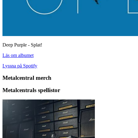
Deep Purple - Splat!
Läs om albumet
Lyssna på Spotify
Metalcentral merch
Metalcentrals spellistor