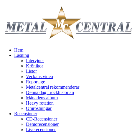
Hem
Läsning
Intervjuer
Krönikor
Listor
Veckans video
Reportage
Metalcentral rekommenderar
Denna dag i rockhistorian
Månadens album
Heavy rotation
Omröstningar
Recensioner
CD-Recensioner
Demorecensioner
Liverecensioner