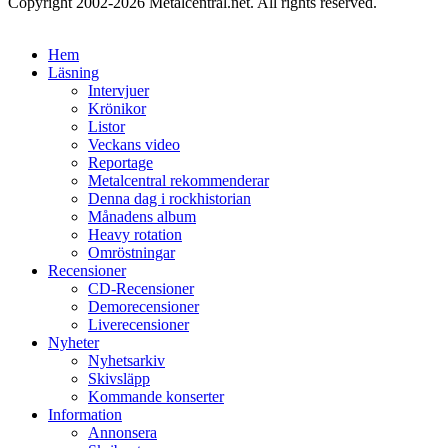
Copyright 2002-2026 Metalcentral.net. All rights reserved.
Hem
Läsning
Intervjuer
Krönikor
Listor
Veckans video
Reportage
Metalcentral rekommenderar
Denna dag i rockhistorian
Månadens album
Heavy rotation
Omröstningar
Recensioner
CD-Recensioner
Demorecensioner
Liverecensioner
Nyheter
Nyhetsarkiv
Skivsläpp
Kommande konserter
Information
Annonsera