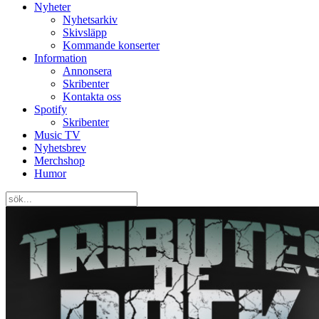
Nyheter
Nyhetsarkiv
Skivsläpp
Kommande konserter
Information
Annonsera
Skribenter
Kontakta oss
Spotify
Skribenter
Music TV
Nyhetsbrev
Merchshop
Humor