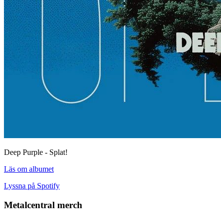
Deep Purple - Splat!
Läs om albumet
Lyssna på Spotify
Metalcentral merch