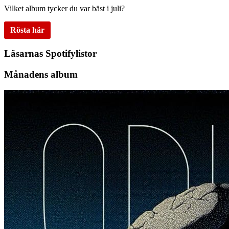
Vilket album tycker du var bäst i juli?
Rösta här
Läsarnas Spotifylistor
Månadens album