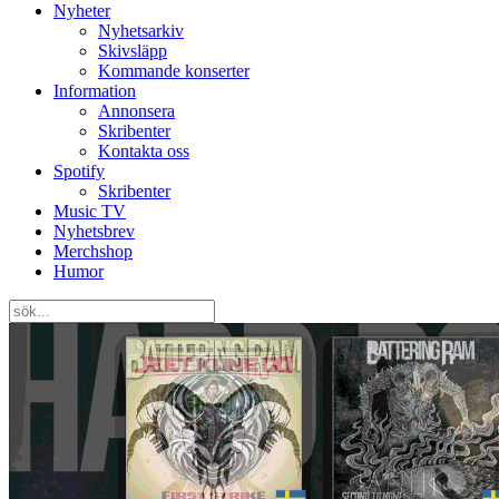
Nyheter
Nyhetsarkiv
Skivsläpp
Kommande konserter
Information
Annonsera
Skribenter
Kontakta oss
Spotify
Skribenter
Music TV
Nyhetsbrev
Merchshop
Humor