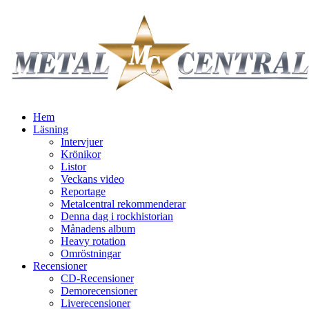
Hem
Läsning
Intervjuer
Krönikor
Listor
Veckans video
Reportage
Metalcentral rekommenderar
Denna dag i rockhistorian
Månadens album
Heavy rotation
Omröstningar
Recensioner
CD-Recensioner
Demorecensioner
Liverecensioner