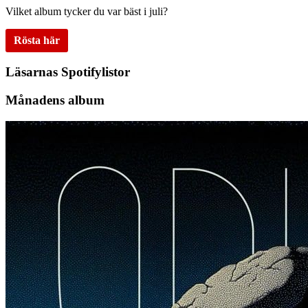
Vilket album tycker du var bäst i juli?
Rösta här
Läsarnas Spotifylistor
Månadens album