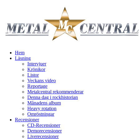
Hem
Läsning
Intervjuer
Krönikor
Listor
Veckans video
Reportage
Metalcentral rekommenderar
Denna dag i rockhistorian
Månadens album
Heavy rotation
Omröstningar
Recensioner
CD-Recensioner
Demorecensioner
Liverecensioner