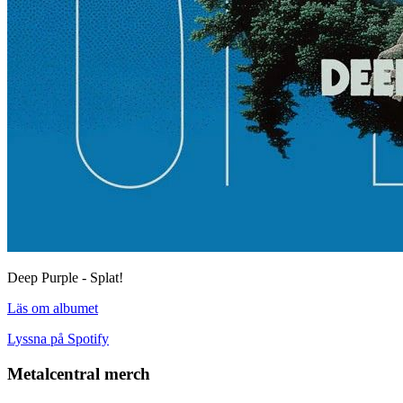
Deep Purple - Splat!
Läs om albumet
Lyssna på Spotify
Metalcentral merch