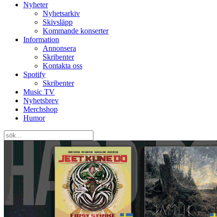
Nyheter
Nyhetsarkiv
Skivsläpp
Kommande konserter
Information
Annonsera
Skribenter
Kontakta oss
Spotify
Skribenter
Music TV
Nyhetsbrev
Merchshop
Humor