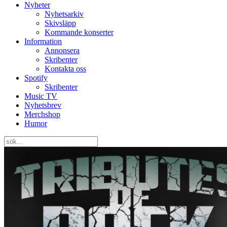
Nyheter
Nyhetsarkiv
Skivsläpp
Kommande konserter
Information
Annonsera
Skribenter
Kontakta oss
Spotify
Skribenter
Music TV
Nyhetsbrev
Merchshop
Humor