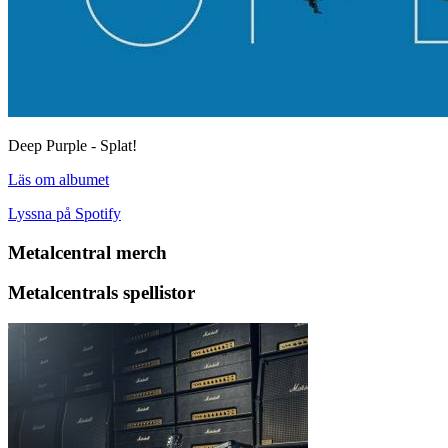
Deep Purple - Splat!
Läs om albumet
Lyssna på Spotify
Metalcentral merch
Metalcentrals spellistor