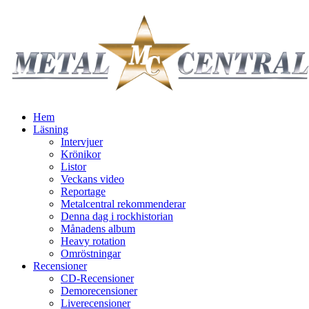
Hem
Läsning
Intervjuer
Krönikor
Listor
Veckans video
Reportage
Metalcentral rekommenderar
Denna dag i rockhistorian
Månadens album
Heavy rotation
Omröstningar
Recensioner
CD-Recensioner
Demorecensioner
Liverecensioner