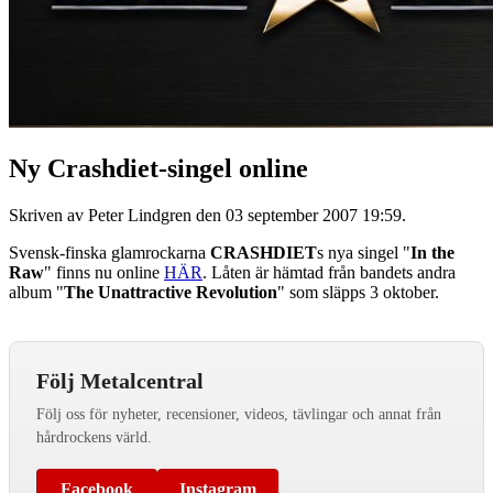
Ny Crashdiet-singel online
Skriven av Peter Lindgren den
03 september 2007 19:59
.
Svensk-finska glamrockarna
CRASHDIET
s nya singel "
In the
Raw
" finns nu online
HÄR
. Låten är hämtad från bandets andra
album "
The Unattractive Revolution
" som släpps 3 oktober.
Följ Metalcentral
Följ oss för nyheter, recensioner, videos, tävlingar och annat från
hårdrockens värld.
Facebook
Instagram