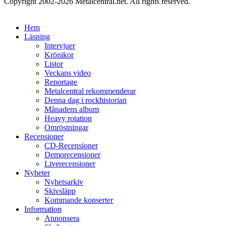
Copyright 2002-2026 Metalcentral.net. All rights reserved.
Hem
Läsning
Intervjuer
Krönikor
Listor
Veckans video
Reportage
Metalcentral rekommenderar
Denna dag i rockhistorian
Månadens album
Heavy rotation
Omröstningar
Recensioner
CD-Recensioner
Demorecensioner
Liverecensioner
Nyheter
Nyhetsarkiv
Skivsläpp
Kommande konserter
Information
Annonsera