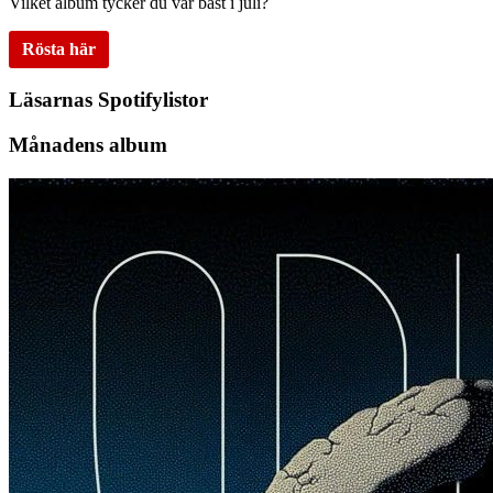
Vilket album tycker du var bäst i juli?
Rösta här
Läsarnas Spotifylistor
Månadens album