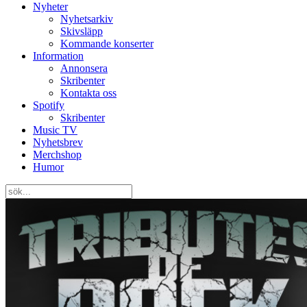
Nyheter
Nyhetsarkiv
Skivsläpp
Kommande konserter
Information
Annonsera
Skribenter
Kontakta oss
Spotify
Skribenter
Music TV
Nyhetsbrev
Merchshop
Humor