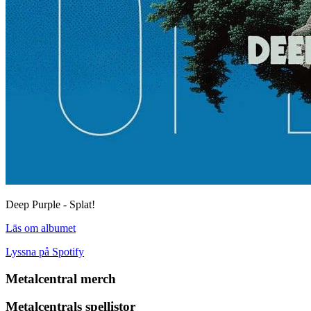
Deep Purple - Splat!
Läs om albumet
Lyssna på Spotify
Metalcentral merch
Metalcentrals spellistor