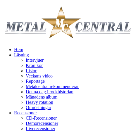
Hem
Läsning
Intervjuer
Krönikor
Listor
Veckans video
Reportage
Metalcentral rekommenderar
Denna dag i rockhistorian
Månadens album
Heavy rotation
Omröstningar
Recensioner
CD-Recensioner
Demorecensioner
Liverecensioner