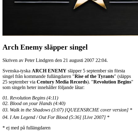
Arch Enemy släpper singel
Skriven av Peter Lindgren den
21 augusti 2007 22:04
.
Svenska-tyska
ARCH ENEMY
släpper 5 september sin första
singel från kommande fullängdaren "
Rise of the Tyrants
" (släpps
25 september via
Century Media Records
). "
Revolution Begins
"
som singeln heter innehåller följande låtar:
01. Revolution Begins (4:11)
02. Blood on your Hands (4:40)
03. Walk in the Shadows (3:07) [QUEENSRCHE cover version] *
04. I Am Legend / Out For Blood (5:36] [Live 2007] *
* ej med på fullängdaren