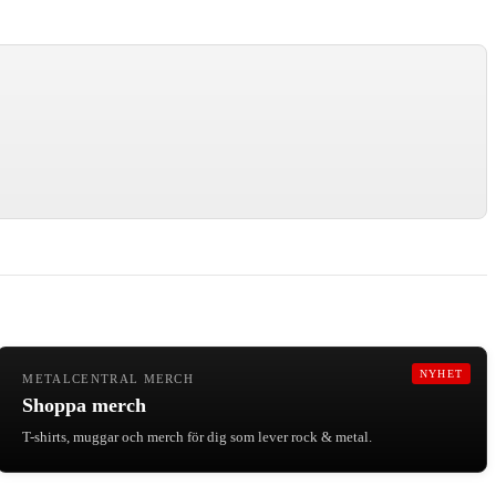
NYHET
METALCENTRAL MERCH
Shoppa merch
T-shirts, muggar och merch för dig som lever rock & metal.