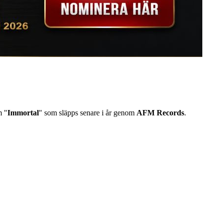
m "
Immortal
" som släpps senare i år genom
AFM Records
.