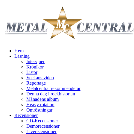
Hem
Läsning
Intervjuer
Krönikor
Listor
Veckans video
Reportage
Metalcentral rekommenderar
Denna dag i rockhistorian
Månadens album
Heavy rotation
Omröstningar
Recensioner
CD-Recensioner
Demorecensioner
Liverecensioner