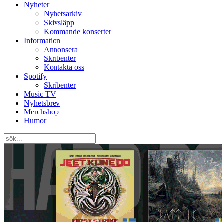
Nyheter
Nyhetsarkiv
Skivsläpp
Kommande konserter
Information
Annonsera
Skribenter
Kontakta oss
Spotify
Skribenter
Music TV
Nyhetsbrev
Merchshop
Humor