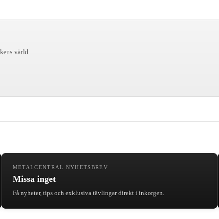
ckens värld.
METALCENTRAL NYHETSBREV
Missa inget
Få nyheter, tips och exklusiva tävlingar direkt i inkorgen.