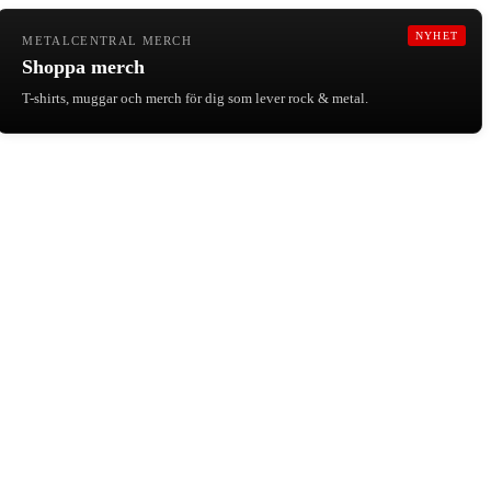
NYHET
METALCENTRAL MERCH
Shoppa merch
T-shirts, muggar och merch för dig som lever rock & metal.