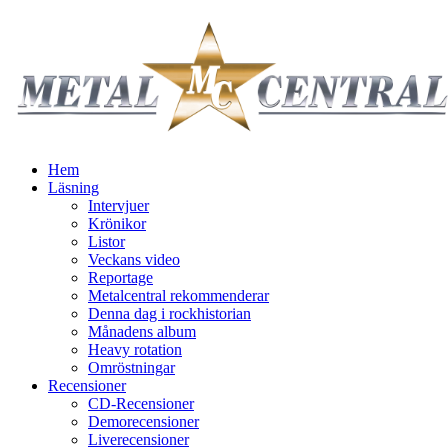
Hem
Läsning
Intervjuer
Krönikor
Listor
Veckans video
Reportage
Metalcentral rekommenderar
Denna dag i rockhistorian
Månadens album
Heavy rotation
Omröstningar
Recensioner
CD-Recensioner
Demorecensioner
Liverecensioner