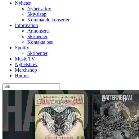
Nyheter
Nyhetsarkiv
Skivsläpp
Kommande konserter
Information
Annonsera
Skribenter
Kontakta oss
Spotify
Skribenter
Music TV
Nyhetsbrev
Merchshop
Humor