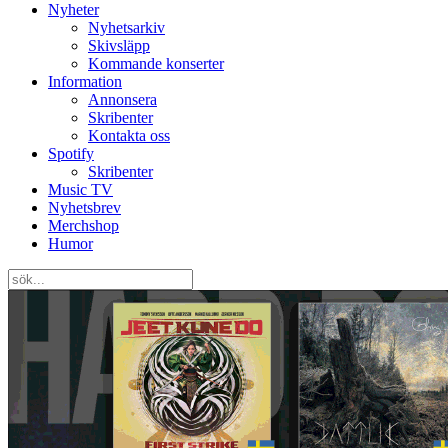
Nyheter
Nyhetsarkiv
Skivsläpp
Kommande konserter
Information
Annonsera
Skribenter
Kontakta oss
Spotify
Skribenter
Music TV
Nyhetsbrev
Merchshop
Humor