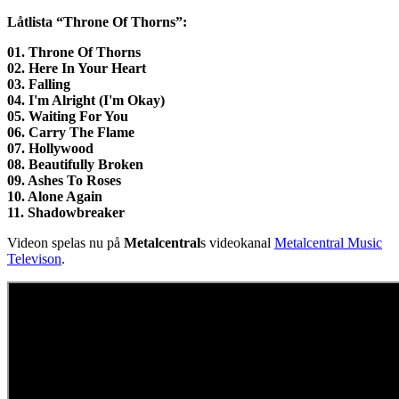
Låtlista “Throne Of Thorns”:
01. Throne Of Thorns
02. Here In Your Heart
03. Falling
04. I'm Alright (I'm Okay)
05. Waiting For You
06. Carry The Flame
07. Hollywood
08. Beautifully Broken
09. Ashes To Roses
10. Alone Again
11. Shadowbreaker
Videon spelas nu på
Metalcentral
s videokanal
Metalcentral Music
Televison
.