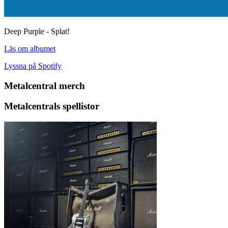
Deep Purple - Splat!
Läs om albumet
Lyssna på Spotify
Metalcentral merch
Metalcentrals spellistor