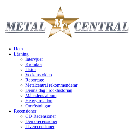
Hem
Läsning
Intervjuer
Krönikor
Listor
Veckans video
Reportage
Metalcentral rekommenderar
Denna dag i rockhistorian
Månadens album
Heavy rotation
Omröstningar
Recensioner
CD-Recensioner
Demorecensioner
Liverecensioner