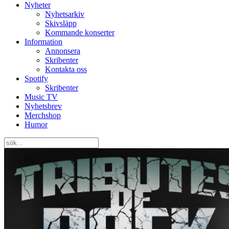
Nyheter
Nyhetsarkiv
Skivsläpp
Kommande konserter
Information
Annonsera
Skribenter
Kontakta oss
Spotify
Skribenter
Music TV
Nyhetsbrev
Merchshop
Humor