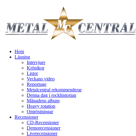
Hem
Läsning
Intervjuer
Krönikor
Listor
Veckans video
Reportage
Metalcentral rekommenderar
Denna dag i rockhistorian
Månadens album
Heavy rotation
Omröstningar
Recensioner
CD-Recensioner
Demorecensioner
Liverecensioner