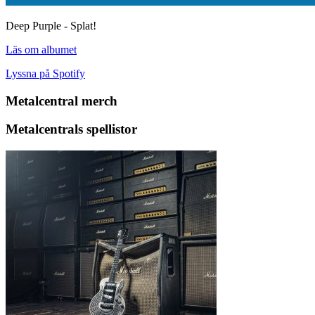
Deep Purple - Splat!
Läs om albumet
Lyssna på Spotify
Metalcentral merch
Metalcentrals spellistor