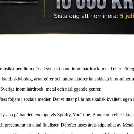
ga musikstipendium där ett svenskt band inom hårdrock, metal eller när
 band, skivbolag, arrangörer och andra aktörer kan skicka in nominerin
 i Sverige inom hårdrock, metal och närliggande genrer.
est följare i sociala medier. Det vi tittar på är musikalisk kvalitet, egen
n lyssna på bandet, exempelvis Spotify, YouTube, Bandcamp eller likna
esenterar ett antal finalister. Därefter utses årets stipendiat av Metalce