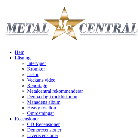
Hem
Läsning
Intervjuer
Krönikor
Listor
Veckans video
Reportage
Metalcentral rekommenderar
Denna dag i rockhistorian
Månadens album
Heavy rotation
Omröstningar
Recensioner
CD-Recensioner
Demorecensioner
Liverecensioner