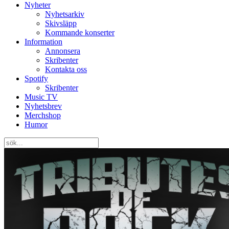
Nyheter
Nyhetsarkiv
Skivsläpp
Kommande konserter
Information
Annonsera
Skribenter
Kontakta oss
Spotify
Skribenter
Music TV
Nyhetsbrev
Merchshop
Humor