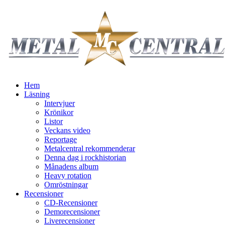
Hem
Läsning
Intervjuer
Krönikor
Listor
Veckans video
Reportage
Metalcentral rekommenderar
Denna dag i rockhistorian
Månadens album
Heavy rotation
Omröstningar
Recensioner
CD-Recensioner
Demorecensioner
Liverecensioner