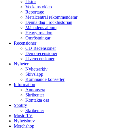
Listor
Veckans video
Reportage
Metalcentral rekommenderar
Denna dag i rockhistorian
Månadens album
Heavy rotation
Omröstningar
Recensioner
CD-Recensioner
Demorecensioner
Liverecensioner
Nyheter
Nyhetsarkiv
Skivsläpp
Kommande konserter
Information
Annonsera
Skribenter
Kontakta oss
Spotify
Skribenter
Music TV
Nyhetsbrev
Merchshop