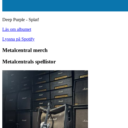
Deep Purple - Splat!
Läs om albumet
Lyssna på Spotify
Metalcentral merch
Metalcentrals spellistor