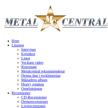
Hem
Läsning
Intervjuer
Krönikor
Listor
Veckans video
Reportage
Metalcentral rekommenderar
Denna dag i rockhistorian
Månadens album
Heavy rotation
Omröstningar
Recensioner
CD-Recensioner
Demorecensioner
Liverecensioner