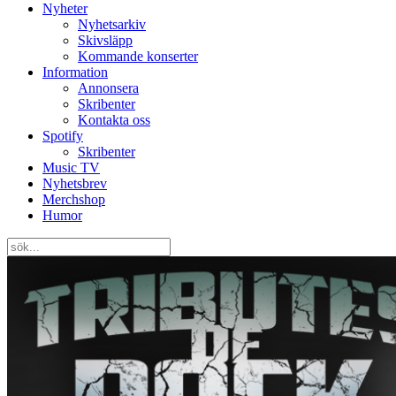
Nyheter
Nyhetsarkiv
Skivsläpp
Kommande konserter
Information
Annonsera
Skribenter
Kontakta oss
Spotify
Skribenter
Music TV
Nyhetsbrev
Merchshop
Humor