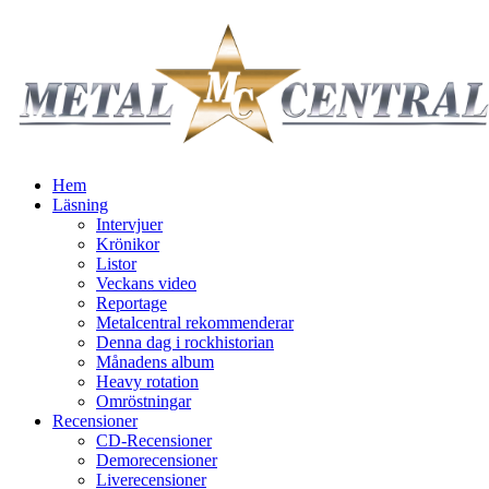
Hem
Läsning
Intervjuer
Krönikor
Listor
Veckans video
Reportage
Metalcentral rekommenderar
Denna dag i rockhistorian
Månadens album
Heavy rotation
Omröstningar
Recensioner
CD-Recensioner
Demorecensioner
Liverecensioner