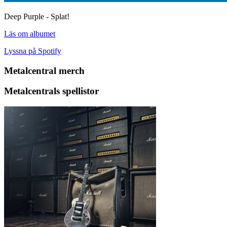
Deep Purple - Splat!
Läs om albumet
Lyssna på Spotify
Metalcentral merch
Metalcentrals spellistor