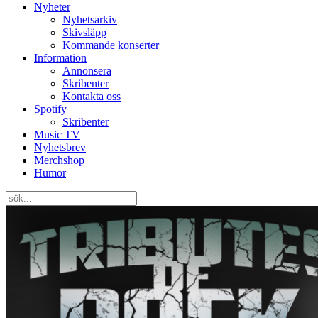
Nyheter
Nyhetsarkiv
Skivsläpp
Kommande konserter
Information
Annonsera
Skribenter
Kontakta oss
Spotify
Skribenter
Music TV
Nyhetsbrev
Merchshop
Humor