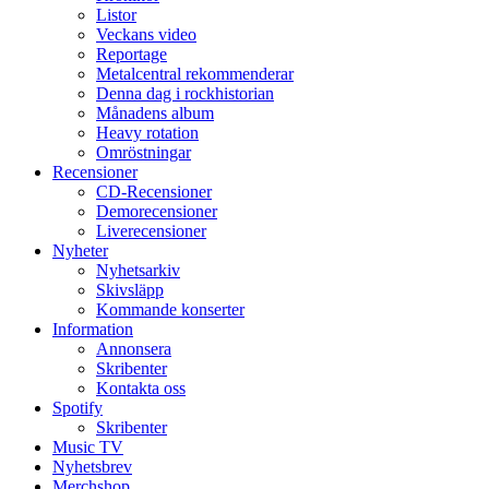
Listor
Veckans video
Reportage
Metalcentral rekommenderar
Denna dag i rockhistorian
Månadens album
Heavy rotation
Omröstningar
Recensioner
CD-Recensioner
Demorecensioner
Liverecensioner
Nyheter
Nyhetsarkiv
Skivsläpp
Kommande konserter
Information
Annonsera
Skribenter
Kontakta oss
Spotify
Skribenter
Music TV
Nyhetsbrev
Merchshop