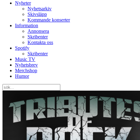
Nyheter
Nyhetsarkiv
Skivsläpp
Kommande konserter
Information
Annonsera
Skribenter
Kontakta oss
Spotify
Skribenter
Music TV
Nyhetsbrev
Merchshop
Humor