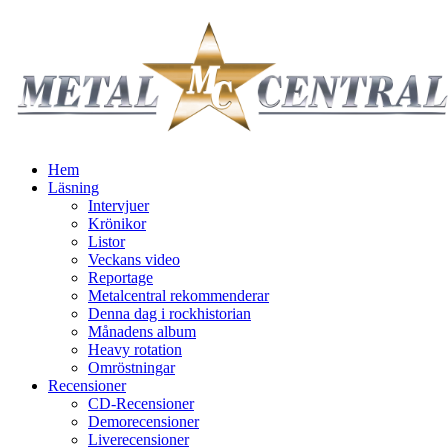
Hem
Läsning
Intervjuer
Krönikor
Listor
Veckans video
Reportage
Metalcentral rekommenderar
Denna dag i rockhistorian
Månadens album
Heavy rotation
Omröstningar
Recensioner
CD-Recensioner
Demorecensioner
Liverecensioner