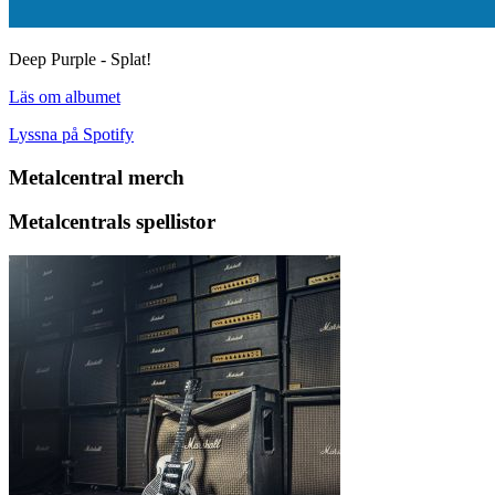
Deep Purple - Splat!
Läs om albumet
Lyssna på Spotify
Metalcentral merch
Metalcentrals spellistor