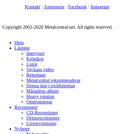
Kontakt
·
Annonsera
·
Facebook
·
Instagram
Copyright 2002-2026 Metalcentral.net. All rights reserved.
Hem
Läsning
Intervjuer
Krönikor
Listor
Veckans video
Reportage
Metalcentral rekommenderar
Denna dag i rockhistorian
Månadens album
Heavy rotation
Omröstningar
Recensioner
CD-Recensioner
Demorecensioner
Liverecensioner
Nyheter