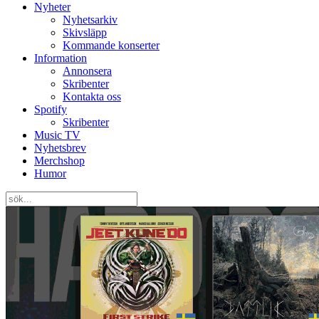
Nyheter
Nyhetsarkiv
Skivsläpp
Kommande konserter
Information
Annonsera
Skribenter
Kontakta oss
Spotify
Skribenter
Music TV
Nyhetsbrev
Merchshop
Humor