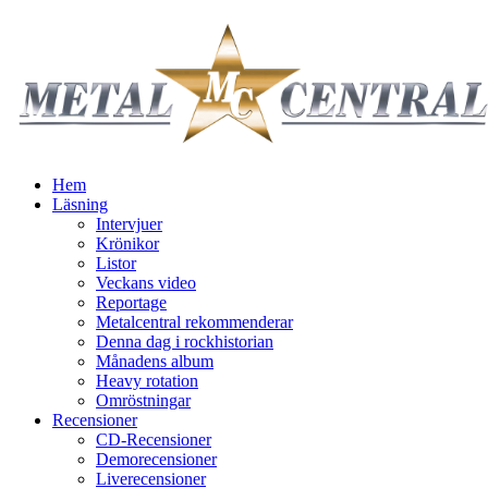
Hem
Läsning
Intervjuer
Krönikor
Listor
Veckans video
Reportage
Metalcentral rekommenderar
Denna dag i rockhistorian
Månadens album
Heavy rotation
Omröstningar
Recensioner
CD-Recensioner
Demorecensioner
Liverecensioner