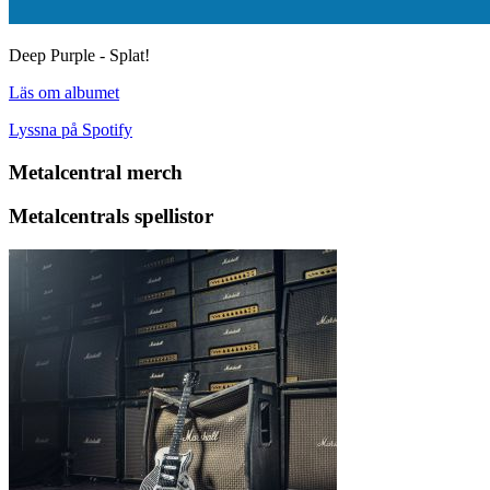
Deep Purple - Splat!
Läs om albumet
Lyssna på Spotify
Metalcentral merch
Metalcentrals spellistor