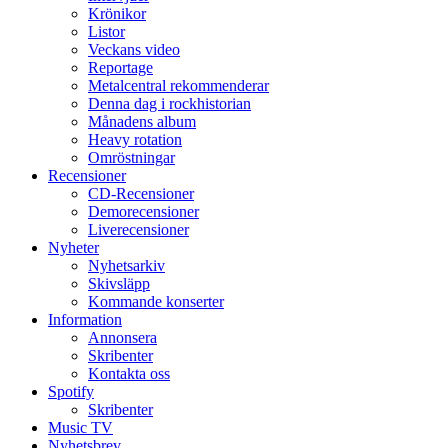
Krönikor
Listor
Veckans video
Reportage
Metalcentral rekommenderar
Denna dag i rockhistorian
Månadens album
Heavy rotation
Omröstningar
Recensioner
CD-Recensioner
Demorecensioner
Liverecensioner
Nyheter
Nyhetsarkiv
Skivsläpp
Kommande konserter
Information
Annonsera
Skribenter
Kontakta oss
Spotify
Skribenter
Music TV
Nyhetsbrev