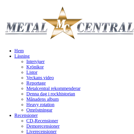
Hem
Läsning
Intervjuer
Krönikor
Listor
Veckans video
Reportage
Metalcentral rekommenderar
Denna dag i rockhistorian
Månadens album
Heavy rotation
Omröstningar
Recensioner
CD-Recensioner
Demorecensioner
Liverecensioner