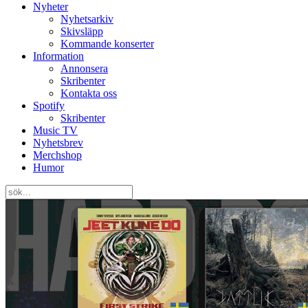
Nyheter
Nyhetsarkiv
Skivsläpp
Kommande konserter
Information
Annonsera
Skribenter
Kontakta oss
Spotify
Skribenter
Music TV
Nyhetsbrev
Merchshop
Humor