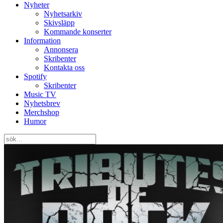
Nyheter
Nyhetsarkiv
Skivsläpp
Kommande konserter
Information
Annonsera
Skribenter
Kontakta oss
Spotify
Skribenter
Music TV
Nyhetsbrev
Merchshop
Humor