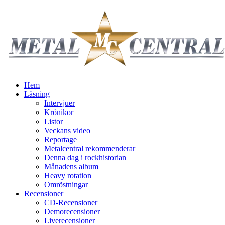
Hem
Läsning
Intervjuer
Krönikor
Listor
Veckans video
Reportage
Metalcentral rekommenderar
Denna dag i rockhistorian
Månadens album
Heavy rotation
Omröstningar
Recensioner
CD-Recensioner
Demorecensioner
Liverecensioner