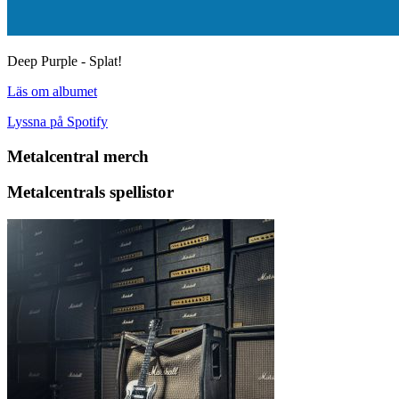
Deep Purple - Splat!
Läs om albumet
Lyssna på Spotify
Metalcentral merch
Metalcentrals spellistor