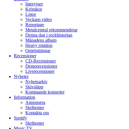
Intervjuer
Krönikor
Listor
Veckans video
Reportage
Metalcentral rekommenderar
Denna dag i rockhistorian
Månadens album
Heavy rotation
Omröstningar
Recensioner
CD-Recensioner
Demorecensioner
Liverecensioner
Nyheter
Nyhetsarkiv
Skivsläpp
Kommande konserter
Information
Annonsera
Skribenter
Kontakta oss
Spotify
Skribenter
Music TV