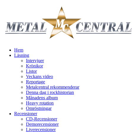
Hem
Läsning
Intervjuer
Krönikor
Listor
Veckans video
Reportage
Metalcentral rekommenderar
Denna dag i rockhistorian
Månadens album
Heavy rotation
Omröstningar
Recensioner
CD-Recensioner
Demorecensioner
Liverecensioner