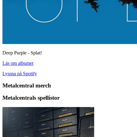
Deep Purple - Splat!
Läs om albumet
Lyssna på Spotify
Metalcentral merch
Metalcentrals spellistor