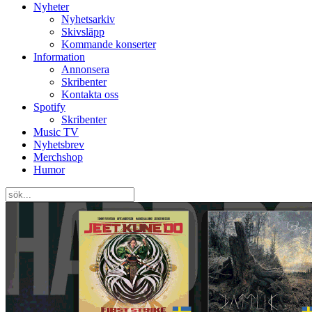
Nyheter
Nyhetsarkiv
Skivsläpp
Kommande konserter
Information
Annonsera
Skribenter
Kontakta oss
Spotify
Skribenter
Music TV
Nyhetsbrev
Merchshop
Humor