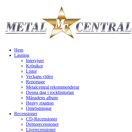
Hem
Läsning
Intervjuer
Krönikor
Listor
Veckans video
Reportage
Metalcentral rekommenderar
Denna dag i rockhistorian
Månadens album
Heavy rotation
Omröstningar
Recensioner
CD-Recensioner
Demorecensioner
Liverecensioner