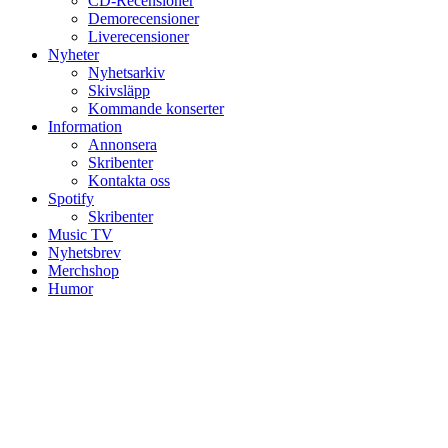
CD-Recensioner
Demorecensioner
Liverecensioner
Nyheter
Nyhetsarkiv
Skivsläpp
Kommande konserter
Information
Annonsera
Skribenter
Kontakta oss
Spotify
Skribenter
Music TV
Nyhetsbrev
Merchshop
Humor