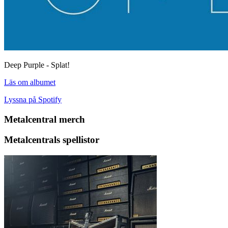
Deep Purple - Splat!
Läs om albumet
Lyssna på Spotify
Metalcentral merch
Metalcentrals spellistor