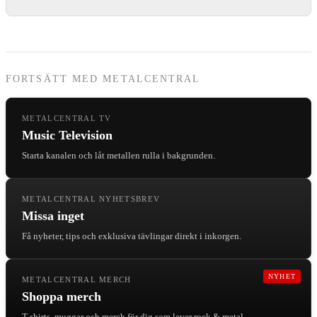
FORTSÄTT MED METALCENTRAL
METALCENTRAL TV
Music Television
Starta kanalen och låt metallen rulla i bakgrunden.
METALCENTRAL NYHETSBREV
Missa inget
Få nyheter, tips och exklusiva tävlingar direkt i inkorgen.
NYHET
METALCENTRAL MERCH
Shoppa merch
T-shirts, muggar och merch för dig som lever rock & metal.