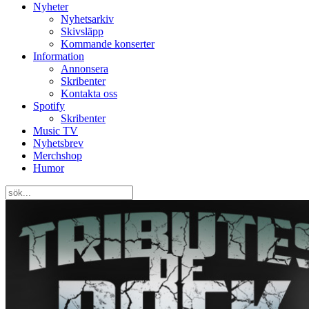
Nyheter
Nyhetsarkiv
Skivsläpp
Kommande konserter
Information
Annonsera
Skribenter
Kontakta oss
Spotify
Skribenter
Music TV
Nyhetsbrev
Merchshop
Humor