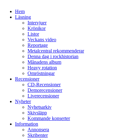
Hem
Läsning
Intervjuer
Krönikor
Listor
Veckans video
Reportage
Metalcentral rekommenderar
Denna dag i rockhistorian
Månadens album
Heavy rotation
Omröstningar
Recensioner
CD-Recensioner
Demorecensioner
Liverecensioner
Nyheter
Nyhetsarkiv
Skivsläpp
Kommande konserter
Information
Annonsera
Skribenter