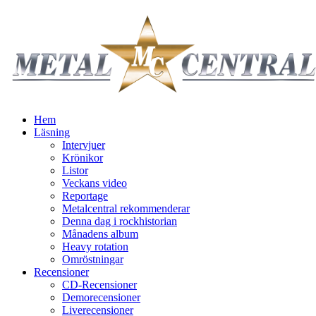
Hem
Läsning
Intervjuer
Krönikor
Listor
Veckans video
Reportage
Metalcentral rekommenderar
Denna dag i rockhistorian
Månadens album
Heavy rotation
Omröstningar
Recensioner
CD-Recensioner
Demorecensioner
Liverecensioner