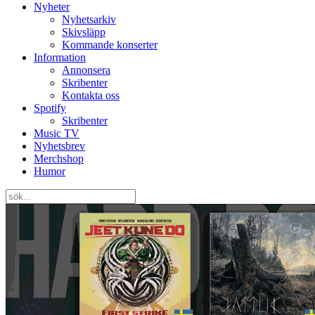
Nyheter
Nyhetsarkiv
Skivsläpp
Kommande konserter
Information
Annonsera
Skribenter
Kontakta oss
Spotify
Skribenter
Music TV
Nyhetsbrev
Merchshop
Humor