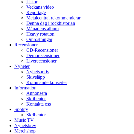
Listor
Veckans video
Reportage
Metalcentral rekommenderar
Denna dag i rockhistorian
Månadens album
Heavy rotation
Omröstningar
Recensioner
CD-Recensioner
Demorecensioner
Liverecensioner
Nyheter
Nyhetsarkiv
Skivsläpp
Kommande konserter
Information
Annonsera
Skribenter
Kontakta oss
Spotify
Skribenter
Music TV
Nyhetsbrev
Merchshop