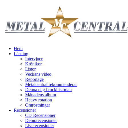
Hem
Läsning
Intervjuer
Krönikor
Listor
Veckans video
Reportage
Metalcentral rekommenderar
Denna dag i rockhistorian
Månadens album
Heavy rotation
Omröstningar
Recensioner
CD-Recensioner
Demorecensioner
Liverecensioner