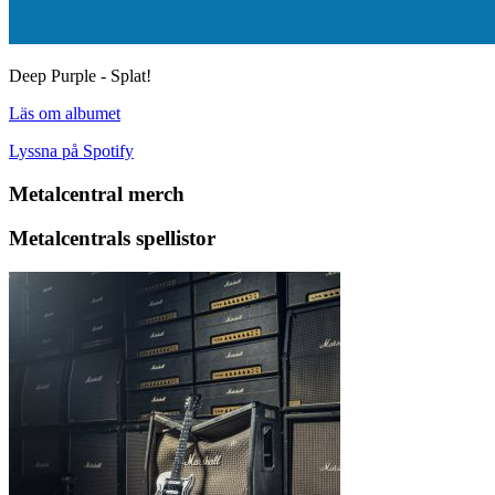
Deep Purple - Splat!
Läs om albumet
Lyssna på Spotify
Metalcentral merch
Metalcentrals spellistor