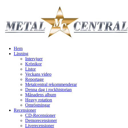
Hem
Läsning
Intervjuer
Krönikor
Listor
Veckans video
Reportage
Metalcentral rekommenderar
Denna dag i rockhistorian
Månadens album
Heavy rotation
Omröstningar
Recensioner
CD-Recensioner
Demorecensioner
Liverecensioner