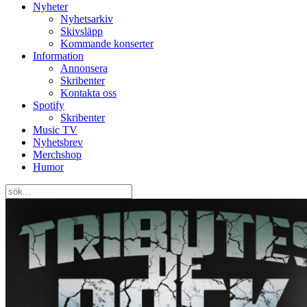
Nyheter
Nyhetsarkiv
Skivsläpp
Kommande konserter
Information
Annonsera
Skribenter
Kontakta oss
Spotify
Skribenter
Music TV
Nyhetsbrev
Merchshop
Humor