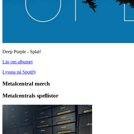
Deep Purple - Splat!
Läs om albumet
Lyssna på Spotify
Metalcentral merch
Metalcentrals spellistor