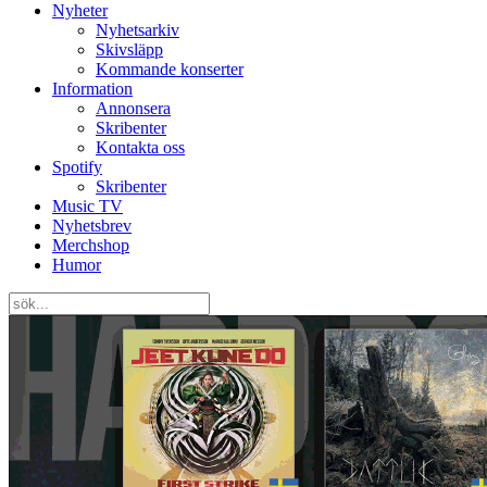
Nyheter
Nyhetsarkiv
Skivsläpp
Kommande konserter
Information
Annonsera
Skribenter
Kontakta oss
Spotify
Skribenter
Music TV
Nyhetsbrev
Merchshop
Humor