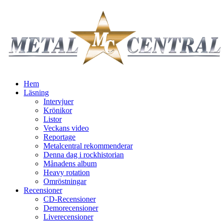
Hem
Läsning
Intervjuer
Krönikor
Listor
Veckans video
Reportage
Metalcentral rekommenderar
Denna dag i rockhistorian
Månadens album
Heavy rotation
Omröstningar
Recensioner
CD-Recensioner
Demorecensioner
Liverecensioner