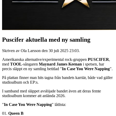
Puscifer aktuella med ny samling
Skriven av Ola Larsson den
30 juli 2025 23:03
.
Amerikanska alternative/experimental rock-gruppen
PUSCIFER
,
med
TOOL
-sångaren
Maynard James Keenan
i spetsen, har
precis släppt en ny samling betitlad "
In Case You Were Napping
".
På plattan finner man hits tagna från bandets karriär, både vad gäller
studioalbum och EP:s.
I samband med släppet avslöjade bandet även att deras femte
studioalbum kommer att anlända 2026.
"
In Case You Were Napping
" låtlista:
01.
Queen B