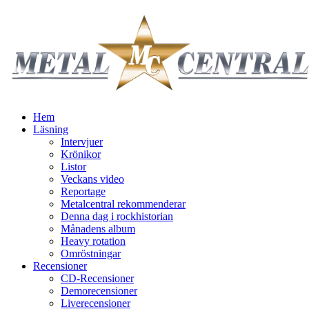
Hem
Läsning
Intervjuer
Krönikor
Listor
Veckans video
Reportage
Metalcentral rekommenderar
Denna dag i rockhistorian
Månadens album
Heavy rotation
Omröstningar
Recensioner
CD-Recensioner
Demorecensioner
Liverecensioner