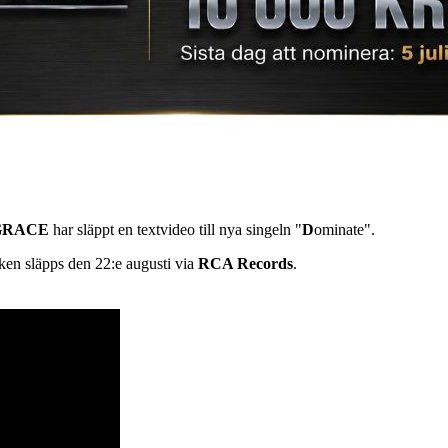
GRACE
har släppt en textvideo till nya singeln "
D
ominate".
lken släpps den 22:e augusti via
RCA Records
.