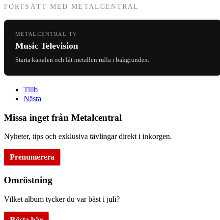
FORTSÄTT MED METALCENTRAL
METALCENTRAL TV
Music Television
Starta kanalen och låt metallen rulla i bakgrunden.
Tillb
Nästa
Missa inget från Metalcentral
Nyheter, tips och exklusiva tävlingar direkt i inkorgen.
Prenumerera
Omröstning
Vilket album tycker du var bäst i juli?
Rösta här