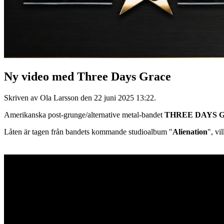
Ny video med Three Days Grace
Skriven av Ola Larsson den
22 juni 2025 13:22
.
Amerikanska post-grunge/alternative metal-bandet
THREE DAYS 
Låten är tagen från bandets kommande studioalbum "
Alienation
", vi