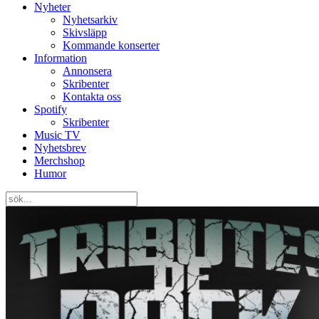
Nyheter
Nyhetsarkiv
Skivsläpp
Kommande konserter
Information
Annonsera
Skribenter
Kontakta oss
Spotify
Skribenter
Music TV
Nyhetsbrev
Merchshop
Humor