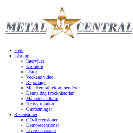
Hem
Läsning
Intervjuer
Krönikor
Listor
Veckans video
Reportage
Metalcentral rekommenderar
Denna dag i rockhistorian
Månadens album
Heavy rotation
Omröstningar
Recensioner
CD-Recensioner
Demorecensioner
Liverecensioner