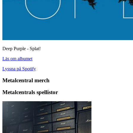
Deep Purple - Splat!
Läs om albumet
Lyssna på Spotify
Metalcentral merch
Metalcentrals spellistor