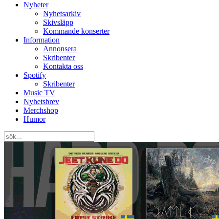
Nyheter
Nyhetsarkiv
Skivsläpp
Kommande konserter
Information
Annonsera
Skribenter
Kontakta oss
Spotify
Skribenter
Music TV
Nyhetsbrev
Merchshop
Humor