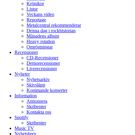
Krönikor
Listor
Veckans video
Reportage
Metalcentral rekommenderar
Denna dag i rockhistorian
Månadens album
Heavy rotation
Omröstningar
Recensioner
CD-Recensioner
Demorecensioner
Liverecensioner
Nyheter
Nyhetsarkiv
Skivsläpp
Kommande konserter
Information
Annonsera
Skribenter
Kontakta oss
Spotify
Skribenter
Music TV
Nyhetsbrev