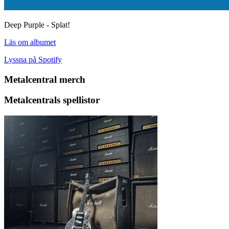
Deep Purple - Splat!
Läs om albumet
Lyssna på Spotify
Metalcentral merch
Metalcentrals spellistor