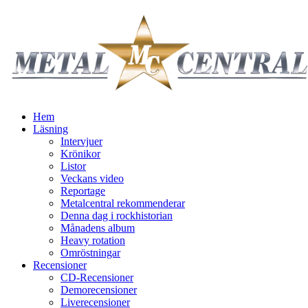
Hem
Läsning
Intervjuer
Krönikor
Listor
Veckans video
Reportage
Metalcentral rekommenderar
Denna dag i rockhistorian
Månadens album
Heavy rotation
Omröstningar
Recensioner
CD-Recensioner
Demorecensioner
Liverecensioner