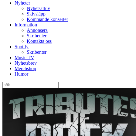
Nyheter
Nyhetsarkiv
Skivsläpp
Kommande konserter
Information
Annonsera
Skribenter
Kontakta oss
Spotify
Skribenter
Music TV
Nyhetsbrev
Merchshop
Humor