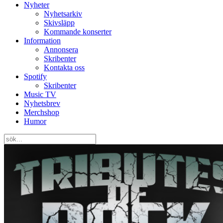
Nyheter
Nyhetsarkiv
Skivsläpp
Kommande konserter
Information
Annonsera
Skribenter
Kontakta oss
Spotify
Skribenter
Music TV
Nyhetsbrev
Merchshop
Humor