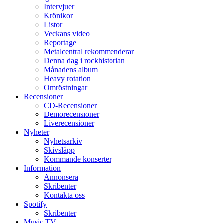
Intervjuer
Krönikor
Listor
Veckans video
Reportage
Metalcentral rekommenderar
Denna dag i rockhistorian
Månadens album
Heavy rotation
Omröstningar
Recensioner
CD-Recensioner
Demorecensioner
Liverecensioner
Nyheter
Nyhetsarkiv
Skivsläpp
Kommande konserter
Information
Annonsera
Skribenter
Kontakta oss
Spotify
Skribenter
Music TV