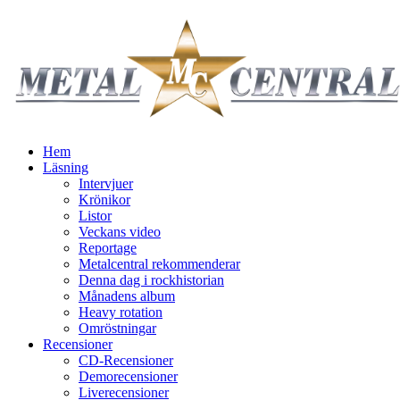
Hem
Läsning
Intervjuer
Krönikor
Listor
Veckans video
Reportage
Metalcentral rekommenderar
Denna dag i rockhistorian
Månadens album
Heavy rotation
Omröstningar
Recensioner
CD-Recensioner
Demorecensioner
Liverecensioner