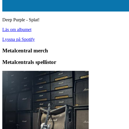
Deep Purple - Splat!
Läs om albumet
Lyssna på Spotify
Metalcentral merch
Metalcentrals spellistor