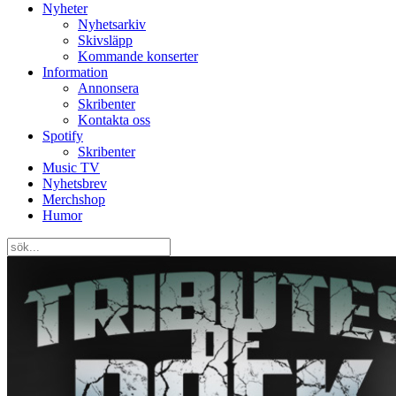
Nyheter
Nyhetsarkiv
Skivsläpp
Kommande konserter
Information
Annonsera
Skribenter
Kontakta oss
Spotify
Skribenter
Music TV
Nyhetsbrev
Merchshop
Humor