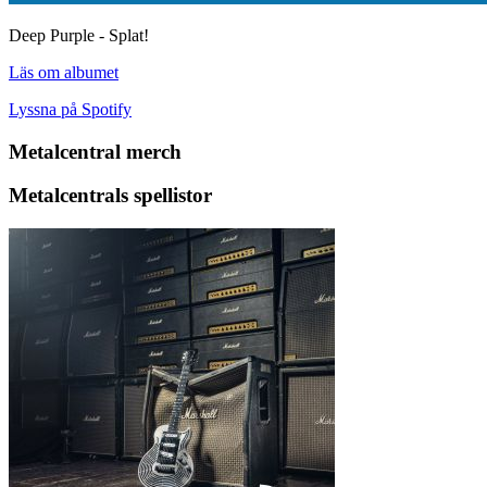
Deep Purple - Splat!
Läs om albumet
Lyssna på Spotify
Metalcentral merch
Metalcentrals spellistor