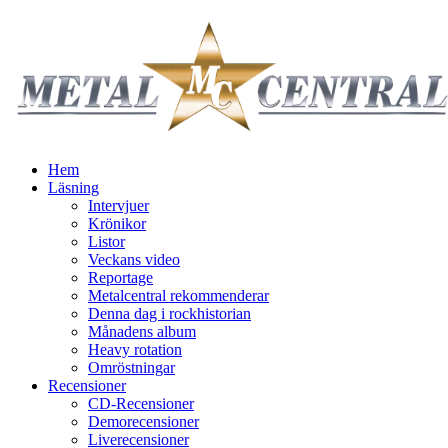
Hem
Läsning
Intervjuer
Krönikor
Listor
Veckans video
Reportage
Metalcentral rekommenderar
Denna dag i rockhistorian
Månadens album
Heavy rotation
Omröstningar
Recensioner
CD-Recensioner
Demorecensioner
Liverecensioner