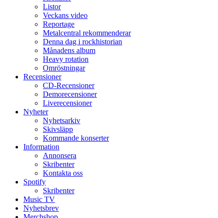
Listor
Veckans video
Reportage
Metalcentral rekommenderar
Denna dag i rockhistorian
Månadens album
Heavy rotation
Omröstningar
Recensioner
CD-Recensioner
Demorecensioner
Liverecensioner
Nyheter
Nyhetsarkiv
Skivsläpp
Kommande konserter
Information
Annonsera
Skribenter
Kontakta oss
Spotify
Skribenter
Music TV
Nyhetsbrev
Merchshop