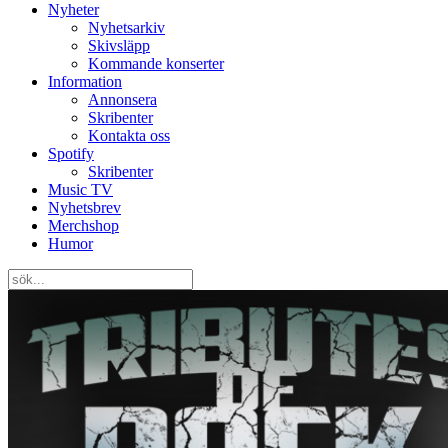
Nyheter
Nyhetsarkiv
Skivsläpp
Kommande konserter
Information
Annonsera
Skribenter
Kontakta oss
Spotify
Skribenter
Music TV
Nyhetsbrev
Merchshop
Humor