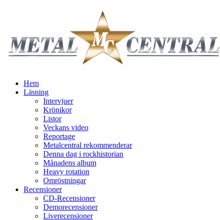
Hem
Läsning
Intervjuer
Krönikor
Listor
Veckans video
Reportage
Metalcentral rekommenderar
Denna dag i rockhistorian
Månadens album
Heavy rotation
Omröstningar
Recensioner
CD-Recensioner
Demorecensioner
Liverecensioner