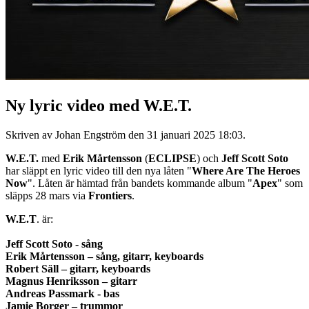
Ny lyric video med W.E.T.
Skriven av Johan Engström den
31 januari 2025 18:03
.
W.E.T.
med
Erik Mårtensson
(
ECLIPSE
) och
Jeff Scott Soto
har släppt en lyric video till den nya låten "
Where Are The Heroes
Now
". Låten är hämtad från bandets kommande album "
Apex
" som
släpps 28 mars via
Frontiers
.
W.E.T
. är:
Jeff Scott Soto - sång
Erik Mårtensson – sång, gitarr, keyboards
Robert Säll – gitarr, keyboards
Magnus Henriksson – gitarr
Andreas Passmark - bas
Jamie Borger – trummor