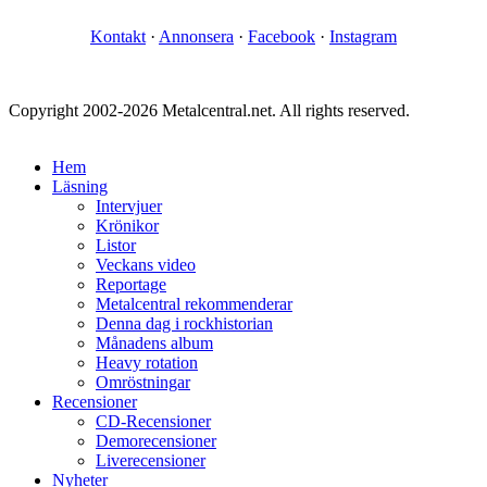
Kontakt
·
Annonsera
·
Facebook
·
Instagram
Copyright 2002-2026 Metalcentral.net. All rights reserved.
Hem
Läsning
Intervjuer
Krönikor
Listor
Veckans video
Reportage
Metalcentral rekommenderar
Denna dag i rockhistorian
Månadens album
Heavy rotation
Omröstningar
Recensioner
CD-Recensioner
Demorecensioner
Liverecensioner
Nyheter