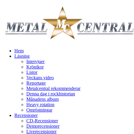
Hem
Läsning
Intervjuer
Krönikor
Listor
Veckans video
Reportage
Metalcentral rekommenderar
Denna dag i rockhistorian
Månadens album
Heavy rotation
Omröstningar
Recensioner
CD-Recensioner
Demorecensioner
Liverecensioner