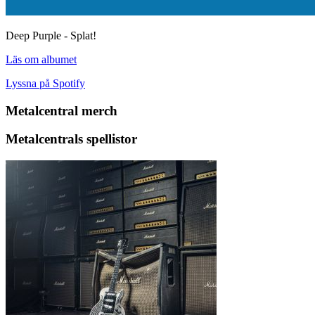
Deep Purple - Splat!
Läs om albumet
Lyssna på Spotify
Metalcentral merch
Metalcentrals spellistor