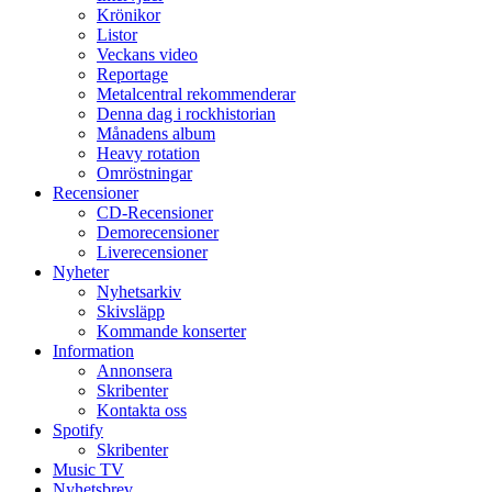
Krönikor
Listor
Veckans video
Reportage
Metalcentral rekommenderar
Denna dag i rockhistorian
Månadens album
Heavy rotation
Omröstningar
Recensioner
CD-Recensioner
Demorecensioner
Liverecensioner
Nyheter
Nyhetsarkiv
Skivsläpp
Kommande konserter
Information
Annonsera
Skribenter
Kontakta oss
Spotify
Skribenter
Music TV
Nyhetsbrev