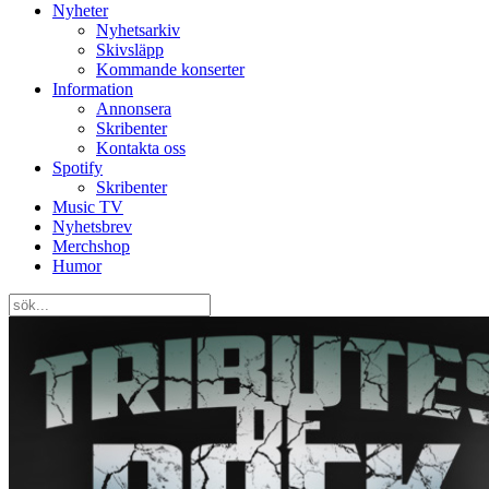
Nyheter
Nyhetsarkiv
Skivsläpp
Kommande konserter
Information
Annonsera
Skribenter
Kontakta oss
Spotify
Skribenter
Music TV
Nyhetsbrev
Merchshop
Humor