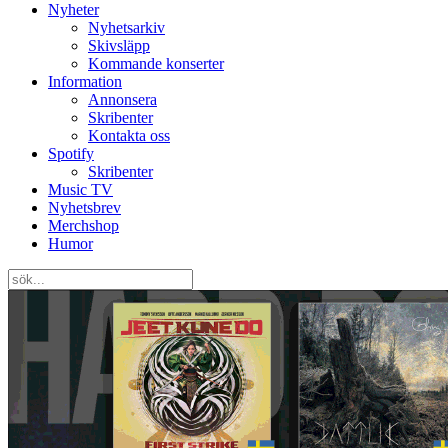
Nyheter
Nyhetsarkiv
Skivsläpp
Kommande konserter
Information
Annonsera
Skribenter
Kontakta oss
Spotify
Skribenter
Music TV
Nyhetsbrev
Merchshop
Humor