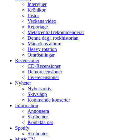
Intervjuer
Krönikor
Listor
Veckans video
Reportage
Metalcentral rekommenderar
Denna dag i rockhistorian
Månadens album
Heavy rotation
Omröstningar
Recensioner
CD-Recensioner
Demorecensioner
Liverecensioner
Nyheter
Nyhetsarkiv
Skivsläpp
Kommande konserter
Information
Annonsera
Skribenter
Kontakta oss
Spotify
Skribenter
Music TV