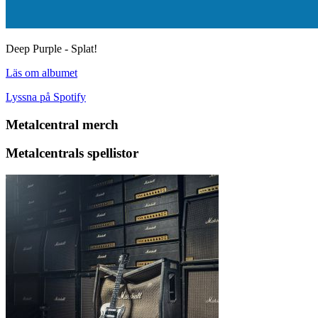
Deep Purple - Splat!
Läs om albumet
Lyssna på Spotify
Metalcentral merch
Metalcentrals spellistor