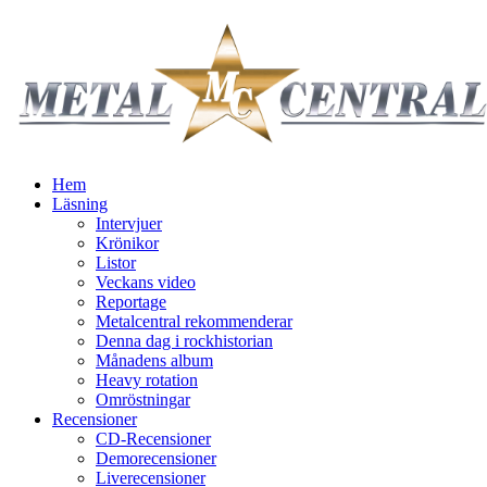
Hem
Läsning
Intervjuer
Krönikor
Listor
Veckans video
Reportage
Metalcentral rekommenderar
Denna dag i rockhistorian
Månadens album
Heavy rotation
Omröstningar
Recensioner
CD-Recensioner
Demorecensioner
Liverecensioner