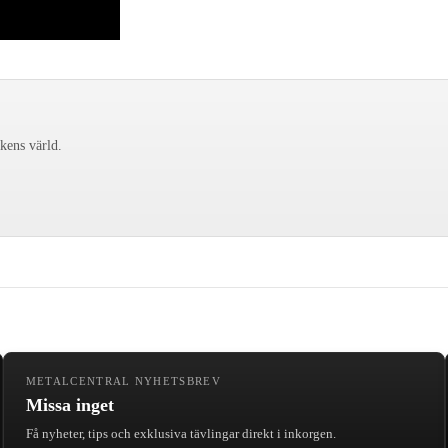
ckens värld.
METALCENTRAL NYHETSBREV
Missa inget
Få nyheter, tips och exklusiva tävlingar direkt i inkorgen.