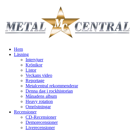
Hem
Läsning
Intervjuer
Krönikor
Listor
Veckans video
Reportage
Metalcentral rekommenderar
Denna dag i rockhistorian
Månadens album
Heavy rotation
Omröstningar
Recensioner
CD-Recensioner
Demorecensioner
Liverecensioner