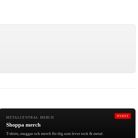
NYHET
METALCENTRAL MERCH
Shoppa merch
T-shirts, muggar och merch för dig som lever rock & metal.