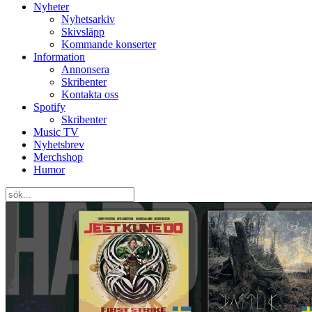
Nyheter
Nyhetsarkiv
Skivsläpp
Kommande konserter
Information
Annonsera
Skribenter
Kontakta oss
Spotify
Skribenter
Music TV
Nyhetsbrev
Merchshop
Humor