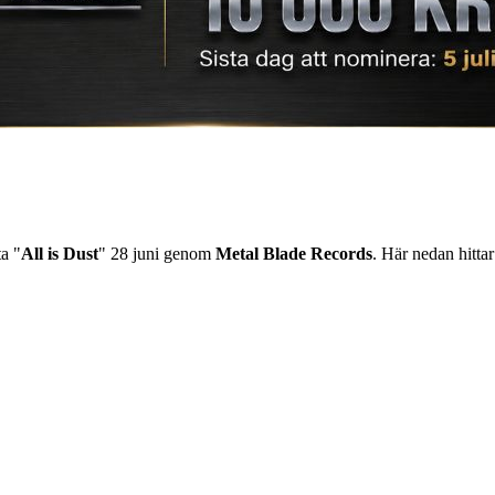
ta "
All is Dust
" 28 juni genom
Metal Blade Records
. Här nedan hittar